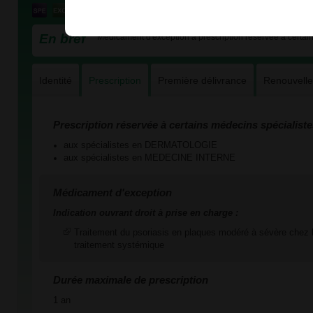
En bref
Médicament d'exception à prescription réservée à certain
Identité
Prescription
Première délivrance
Renouvell
Prescription réservée à certains médecins spécialiste
aux spécialistes en DERMATOLOGIE
aux spécialistes en MEDECINE INTERNE
Médicament d'exception
Indication ouvrant droit à prise en charge :
Traitement du psoriasis en plaques modéré à sévère chez l
traitement systémique
Durée maximale de prescription
1 an