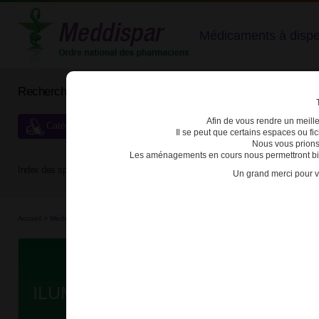
Médicaments à dispens
Rechercher un médicament
Afin de vous rendre un meilleu
Catégories de dispensation particulière
Il se peut que certains espaces ou f
Nous vous prions
Les aménagements en cours nous permettront bien
Index des spécialités :
A
B
C
D
E
F
G
H
Un grand merci pour v
Accueil
>
Médicaments à p...
>
Médicaments à p...
>
3400930172056 - ILUMETRI
Da
ILUMETRI 100mg SOL INJ SER PR