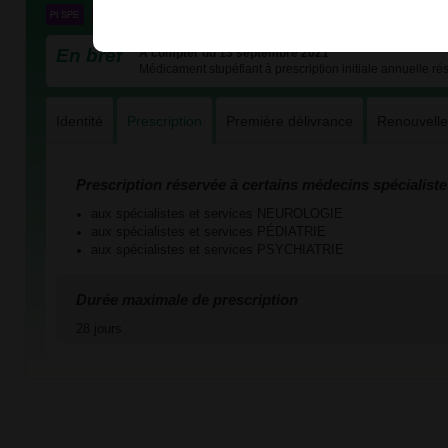
En bref
A compter du 13 septembre 2021
Médicament stupéfiant à prescription initiale annuelle ré
Identité
Prescription
Première délivrance
Renouvell
Prescription réservée à certains médecins spécialiste
aux spécialistes et services NEUROLOGIE
aux spécialistes et services PÉDIATRIE
aux spécialistes et services PSYCHIATRIE
Durée maximale de prescription
28 jours