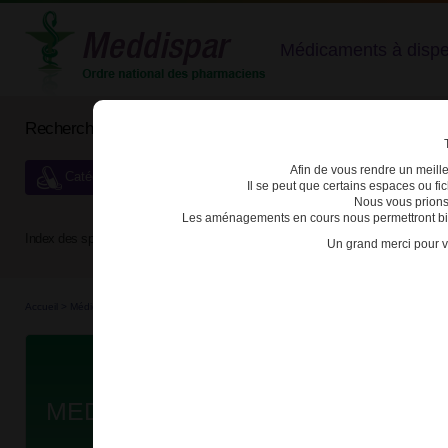
Médicaments à dispens
Rechercher un médicament
Afin de vous rendre un meilleu
Catégories de dispensation particulière
Il se peut que certains espaces ou f
Nous vous prions
Les aménagements en cours nous permettront bien
Index des spécialités :
A
B
C
D
E
F
G
H
Un grand merci pour v
Accueil
>
Médicaments à p...
>
Médicaments à p...
>
3400949481736 - MEDIKINET
Da
MEDIKINET 30mg GELULE LM B/2