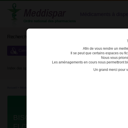
Médicaments à dispens
Rechercher un médicament
Afin de vous rendre un meilleu
Catégories de dispensation particulière
Il se peut que certains espaces ou f
Nous vous prions
Les aménagements en cours nous permettront bien
Index des spécialités :
A
B
C
D
E
F
G
H
Un grand merci pour v
Accueil
>
Médicaments à p...
>
Médicaments à p...
>
3400930184165 - BISOPROLOL VIA
Da
BISOPROLOL VIATRIS 5mg CPR 
FL/30