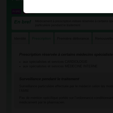
En bref
Médicament à prescription initiale réservée à certains spé
particulière pendant le traitement
Identité
Prescription
Première délivrance
Renouvell
Prescription réservée à certains médecins spécialiste
aux spécialistes et services CARDIOLOGIE
aux spécialistes et services MÉDECINE INTERNE
Surveillance pendant le traitement
Surveillance particulière effectuée par le médecin selon les mod
l’AMM.
Pas de mention spécifique portée sur l’ordonnance conditionnant
médicament par le pharmacien.