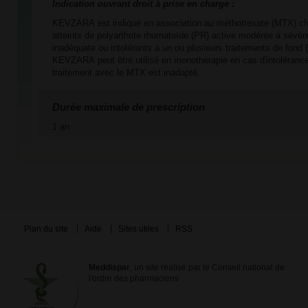
Indication ouvrant droit à prise en charge :
KEVZARA est indiqué en association au méthotrexate (MTX) che
atteints de polyarthrite rhumatoïde (PR) active modérée à sévè
inadéquate ou intolérants à un ou plusieurs traitements de fon
KEVZARA peut être utilisé en monothérapie en cas d'intoléranc
traitement avec le MTX est inadapté.
Durée maximale de prescription
1 an
Plan du site
Aide
Sites utiles
RSS
Meddispar
, un site réalisé par le Conseil national de
l'ordre des pharmaciens