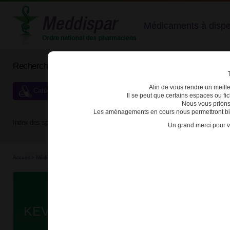
Médicaments à dispens
Rechercher un médicament
Afin de vous rendre un meilleu
Catégories de dispensation particulière
Il se peut que certains espaces ou f
Nous vous prions
Les aménagements en cours nous permettront bien
Index des spécialités :
A
B
C
D
E
F
G
H
Un grand merci pour v
Accueil
>
Médicaments à p...
>
Médicaments à p...
>
3400930100615 - KEVZARA
Da
KEVZARA 200mg SOL INJ SER PR