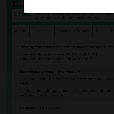
En bref
Médicament d'exception à prescription réservée à certains
surveillance particulière pendant le traitement
Identité
Prescription
Première délivrance
Renouvell
Prescription réservée à certains médecins spécialiste
aux spécialistes et services MÉDECINE INTERNE
aux spécialistes et services RHUMATOLOGIE
Surveillance pendant le traitement
Surveillance particulière effectuée par le médecin selon les mod
l’AMM.
Pas de mention spécifique portée sur l’ordonnance conditionnant
médicament par le pharmacien.
Médicament d'exception