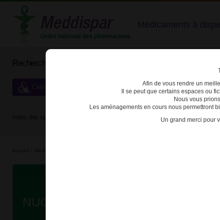
Médicaments à dispens
Rechercher un médicament
Afin de vous rendre un meilleu
Catégories de dispensation particulière
Il se peut que certains espaces ou f
Nous vous prions
Les aménagements en cours nous permettront bien
Index des spécialités :
A
B
C
D
E
F
G
H
Un grand merci pour v
Accueil
>
Médicaments à p...
>
Médicaments à p...
>
3400930186343 - NUCALA
Da
NUCALA 100mg SOL INJ STYLO P