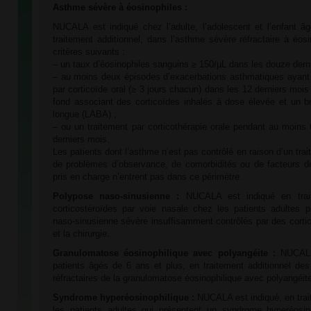
Asthme sévère à éosinophiles :
NUCALA est indiqué chez l’adulte, l’adolescent et l’enfant â
traitement additionnel, dans l’asthme sévère réfractaire à éos
critères suivants :
– un taux d’éosinophiles sanguins ≥ 150/µL dans les douze derni
– au moins deux épisodes d’exacerbations asthmatiques ayant 
par corticoïde oral (≥ 3 jours chacun) dans les 12 derniers moi
fond associant des corticoïdes inhalés à dose élevée et un br
longue (LABA) ;
– ou un traitement par corticothérapie orale pendant au moins
derniers mois.
Les patients dont l’asthme n’est pas contrôlé en raison d’un tra
de problèmes d’observance, de comorbidités ou de facteurs d
pris en charge n’entrent pas dans ce périmètre.
Polypose naso-sinusienne :
NUCALA est indiqué en trait
corticostéroïdes par voie nasale chez les patients adultes 
naso-sinusienne sévère insuffisamment contrôlés par des corti
et la chirurgie.
Granulomatose éosinophilique avec polyangéite :
NUCALA 
patients âgés de 6 ans et plus, en traitement additionnel des
réfractaires de la granulomatose éosinophilique avec polyangéit
Syndrome hyperéosinophilique :
NUCALA est indiqué, en trai
les patients adultes qui présentent un syndrome hyperéosin