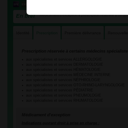
En bref
Médicament d'exception à prescription réservée à certain
Identité
Prescription
Première délivrance
Renouvell
Prescription réservée à certains médecins spécialiste
aux spécialistes et services ALLERGOLOGIE
aux spécialistes et services DERMATOLOGIE
aux spécialistes et services HÉMATOLOGIE
aux spécialistes et services MÉDECINE INTERNE
aux spécialistes et services NÉPHROLOGIE
aux spécialistes et services OTO-RHINO-LARYNGOLOGIE
aux spécialistes et services PÉDIATRIE
aux spécialistes et services PNEUMOLOGIE
aux spécialistes et services RHUMATOLOGIE
Médicament d'exception
Indications ouvrant droit à prise en charge :