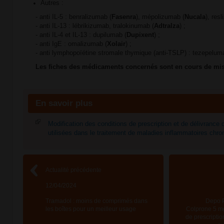
Autres :
- anti IL-5 : benralizumab (
Fasenra
), mépolizumab (
Nucala
), res
- anti IL-13 : lébrikizumab, tralokinumab (
Adtralza
) ;
- anti IL-4 et IL-13 : dupilumab (
Dupixent
) ;
- anti IgE : omalizumab (
Xolair
) ;
- anti lymphopoïétine stromale thymique (anti-TSLP) : tezepelum
Les fiches des médicaments concernés sont en cours de mise
En savoir plus
Modification des conditions de prescription et de délivrance 
utilisées dans le traitement de maladies inflammatoires chr
Actualité précédente
12/04/2024
Tramadol : moins de comprimés dans
Depo P
les boîtes pour un meilleur usage
Colprone 5 mg
de prescriptio