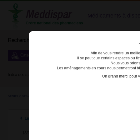
Médicaments à dispens
Rechercher un médicament
Afin de vous rendre un meilleu
Catégories de dispensation particulière
Il se peut que certains espaces ou f
Nous vous prions
Les aménagements en cours nous permettront bien
Index des spécialités :
A
B
C
D
E
F
G
H
Un grand merci pour v
Accueil
>
Actualités
>
2024
>
Modification des conditions de prescription et de délivran
Listes des actualités 2024
18/04/2024