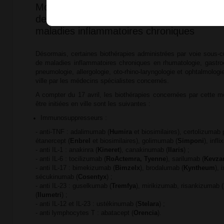
Modification des conditions de prescription
de certaines biothérapies utilisées dans le
maladies inflammatoires chroniques
Désormais, certaines biothérapies administrées par voie sous-c
de maladies inflammatoires chroniques en rhumatologie, gastroe
pneumologie, allergologie, oto-rhino-laryngologie et ophtalmologie
ville par les médecins spécialistes concernés.
A compter du 17 avril, les biothérapies concernées par cette mo
être initiées en ville sont les suivantes :
Immunosuppresseurs :
- anti-TNF : adalimumab (
Humira
et biosimilaires), certolizumab 
étanercept (
Enbrel
et biosimilaires), golimumab (
Simponi
), infli
- anti IL-1 : anakinra (
Kineret
), canakinumab (
Ilaris
) ;
- anti IL-6 : tocilizumab (
RoActemra, Tyenne
), sarilumab (
Kevza
- anti IL-17 : bimekizumab (
Bimzelx
), brodalumab (
Kyntheum
), 
sécukinumab (
Cosentyx
) ;
- anti IL-23 : guselkumab (
Tremfya
), mirikizumab, risankizumab (
(
Ilumetri
) ;
- anti IL-12 et IL-23 : ustékinumab (
Stelara
) ;
- anti lymphocytes T : abatacept (
Orencia
).