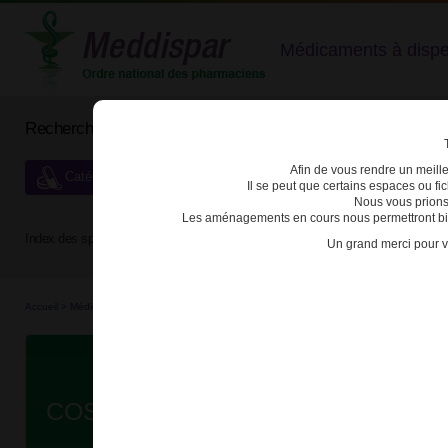
Médicaments à dispens
Rechercher un médicament
Afin de vous rendre un meilleu
Catégories de dispensation particulière
Il se peut que certains espaces ou f
Nous vous prions
Les aménagements en cours nous permettront bien
Index des spécialités :
A
B
C
D
E
F
G
H
Un grand merci pour v
Accueil
>
Médicaments à p...
>
Médicaments à p...
>
3400930010631 - COSENTYX
Da
COSENTYX 150mg SOL INJ STYLO