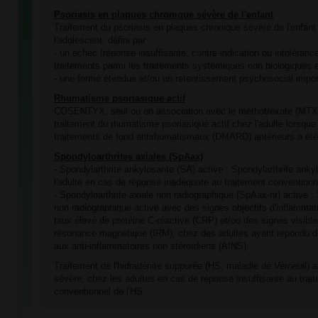
Psoriasis en plaques chronique sévère de l'enfant
Traitement du psoriasis en plaques chronique sévère de l'enfant 
l'adolescent, défini par :
- un échec (réponse insuffisante, contre-indication ou intoléran
traitements parmi les traitements systémiques non biologiques et
- une forme étendue et/ou un retentissement psychosocial impor
Rhumatisme psoriasique actif
COSENTYX, seul ou en association avec le méthotrexate (MTX),
traitement du rhumatisme psoriasique actif chez l'adulte lorsque
traitements de fond antirhumatismaux (DMARD) antérieurs a été
Spondyloarthrites axiales (SpAax)
- Spondylarthrite ankylosante (SA) active : Spondylarthrite anky
l'adulte en cas de réponse inadéquate au traitement conventionn
- Spondyloarthrite axiale non radiographique (SpAax-nr) active : 
non radiographique active avec des signes objectifs d'inflammati
taux élevé de protéine C-réactive (CRP) et/ou des signes visibles
résonance magnétique (IRM), chez des adultes ayant répondu d
aux anti-inflammatoires non stéroïdiens (AINS).
Traitement de l'hidradénite suppurée (HS, maladie de Verneuil) 
sévère, chez les adultes en cas de réponse insuffisante au tra
conventionnel de l'HS.