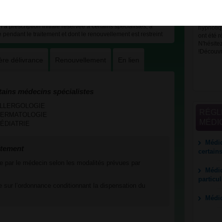
Différen
médicame
à prescription initiale réservée à certains spécialistes, à
hypnotiqu
e pendant le traitement et dont le renouvellement est restreint
ont été r
N'hésite
!Découvre
ère délivrance
Renouvellement
En lien
tains médecins spécialistes
es ALLERGOLOGIE
RÉGL
es DERMATOLOGIE
MÉDI
 PÉDIATRIE
Médic
itement
certain
uée par le médecin selon les modalités prévues par
Médic
particu
 sur l’ordonnance conditionnant la dispensation du
Médi