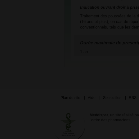
Indication ouvrant droit à pris
Traitement des poussées de la de
(16 ans et plus), en cas de répo
conventionnels, tels que les der
Durée maximale de prescri
1 an
Plan du site
Aide
Sites utiles
RSS
Meddispar
, un site réalisé p
l'ordre des pharmaciens