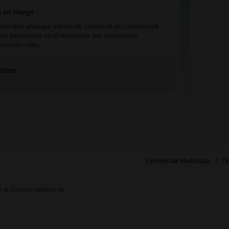
e en charge :
rmatite atopique sévère de l'adulte et de l'adolescent
nse inadéquate ou d'intolérance aux traitements
mocorticoïdes.
ption
A propos de Meddispar
On
ar le Conseil national de