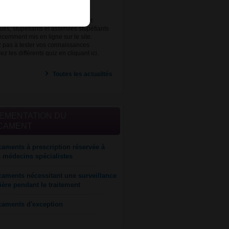
ts quiz sur la réglementation des
nts d'exception, anxiolytiques et
es, stupéfiants et assimilés stupéfiants
écemment mis en ligne sur le site.
z pas à tester vos connaissances
z les différents quiz en cliquant ici.
Toutes les actualités
EMENTATION DU
CAMENT
aments à prescription réservée à
s médecins spécialistes
aments nécessitant une surveillance
lière pendant le traitement
caments d'exception