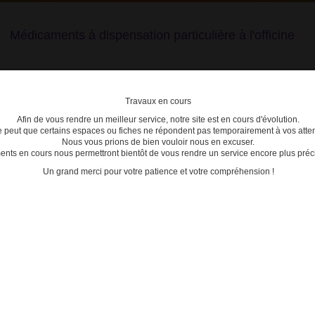
Médicaments à dispensation particulière à l'officine
Travaux en cours
Afin de vous rendre un meilleur service, notre site est en cours d'évolution.
lière
se peut que certains espaces ou fiches ne répondent pas temporairement à vos atten
Nous vous prions de bien vouloir nous en excuser.
ts en cours nous permettront bientôt de vous rendre un service encore plus préci
C
D
E
F
G
H
I
J
K
L
M
N
O
P
Q
Un grand merci pour votre patience et votre compréhension !
>
3400935922199 - PROTOPIC
ACTU
Date de mise à jour : 16/09/2025
05/02/2
 POMMADE T/1
Nouvea
tester