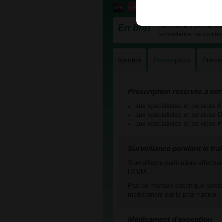
En bref
Médicament d'exception 
surveillance particulièr
Identité
Prescription
Premi
Prescription réservée à cer
aux spécialistes et servic
aux spécialistes et servic
aux spécialistes et services
Surveillance pendant le tra
Surveillance particulière effect
l’AMM.
Pas de mention spécifique portée
médicament par le pharmacien.
Médicament d'exception