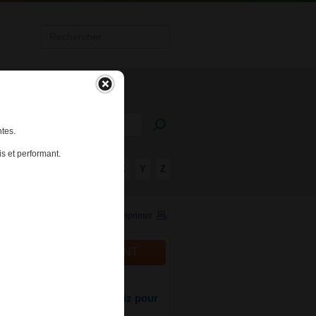
tes.
s et performant.
R
S
T
U
V
W
X
Y
Z
Imprimer
ALITÉS DU MÉDICAMENT
015
uté sur Meddispar : 4 quiz pour
 vos connaissances