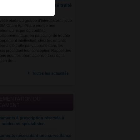
s enfants dont le père a été traité
la conception
elle étude du groupe d’intérêt scientifique
NSM-Cnam Epi-Phare montre une
tion du risque de troubles
eloppementaux, en particulier du trouble
oppement intellectuel, chez les enfants
ère a été traité par valproate dans les
ois précédant leur conception.Rappel des
ions pour les pharmaciens :- Lors de la
ation de…
Toutes les actualités
EMENTATION DU
CAMENT
aments à prescription réservée à
s médecins spécialistes
aments nécessitant une surveillance