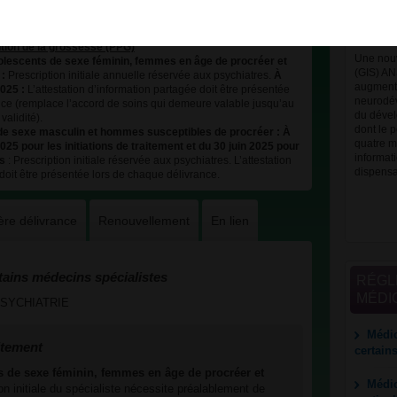
chez le
avant 
ion de la grossesse (PPG)
Une nouv
dolescents de sexe féminin, femmes en âge de procréer et
(GIS) A
 :
Prescription initiale annuelle réservée aux psychiatres.
À
augmenta
025 :
L’attestation d’information partagée doit être présentée
neurodév
nce (remplace l’accord de soins qui demeure valable jusqu’au
du dével
alidité).
dont le p
 de sexe masculin et hommes susceptibles de procréer
:
À
quatre m
025 pour les initiations de traitement et du 30 juin 2025 pour
informat
és
: Prescription initiale réservée aux psychiatres. L’attestation
dispens
doit être présentée lors de chaque délivrance.
ère délivrance
Renouvellement
En lien
tains médecins spécialistes
RÉGL
MÉDI
s PSYCHIATRIE
Médic
itement
certain
ts de sexe féminin, femmes en âge de procréer et
Médic
ion initiale du spécialiste nécessite préalablement de