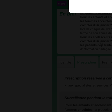
En bref
Programme de prévent
Pour les enfants et a
les femmes enceintes
compter du 6 janvier 2
lors de chaque délivra
terme de son année de v
Pour les adolescents
compter du 6 janvier 2
les patients déjà trait
d’information partagée 
Identité
Prescription
Premi
Prescription réservée à cer
aux spécialistes et service
Surveillance pendant le tra
Pour les enfants et adolescen
femmes enceintes,
la prescript