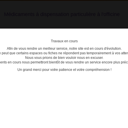
Médicaments à dispensation particulière à l'officine
Travaux en cours
Afin de vous rendre un meilleur service, notre site est en cours d'évolution.
lière
se peut que certains espaces ou fiches ne répondent pas temporairement à vos atten
Nous vous prions de bien vouloir nous en excuser.
ts en cours nous permettront bientôt de vous rendre un service encore plus préci
C
D
E
F
G
H
I
J
K
L
M
N
O
P
Q
Un grand merci pour votre patience et votre compréhension !
>
3400930195505 - DIVALCOTE
ACTU
Date de mise à jour : 03/02/2025
10/11/2
g CPR GASTRORESIST B/30
Valproa
de tro