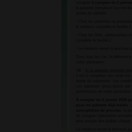
cosigner
à compter du 6 janvie
la patiente (remplace l’accord d
année de validité).
- Chez les patientes ne présentan
le médecin complète le feuillet 1
- Chez les filles, adolescentes 
complète le feuillet 2
- Le médecin remet la brochure p
Dans tous les cas, la délivrance
cette attestation.
NB :
Si la patiente présente une 
1 est à compléter une seule fois 
durée du traitement. Les conditi
ces patientes (prescription pa
présentation de cette attestatio
À compter du 6 janvier 2025 pou
pour les patients déjà traités
:
susceptibles de procréer
, la p
de cosigner l’attestation annuelle
peut ensuite être établie chaque
Le médecin remet la brochure pat