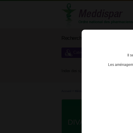
Rechercher un médicament
Catégories de dispensation particu
Il 
Les aménagemen
Index des spécialités :
A
B
Accueil
>
Médicaments à p...
>
Médicaments à p...
DIVALCOTE 250m