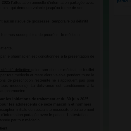
particu
r 2025
l’attestation annuelle d’information partagée avec
e soins qui demeure valable jusqu’au terme de son
t aucun risque de grossesse, temporaire ou définitif :
et femmes susceptibles de procréer : le médecin
atiente.
 par le pharmacien est conditionnée à la présentation de
stérilité définitive
selon son dossier médical, le feuillet
par tout médecin et reste alors valable pendant toute la
ons de prescription restreinte ne s'appliquent pas pour
r tous médecins). La délivrance est conditionnée à la
n au pharmacien.
r les initiations de traitement et du 30 juin 2025
pour les
adolescents de sexe masculin et hommes
rescription initiale du spécialiste nécessite préalablement
 d’information partagée avec le patient. L’attestation
 année par tout médecin.
ient.