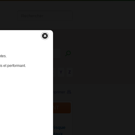
tes.
s et performant.
R
S
T
U
V
W
X
Y
Z
Imprimer
ALITÉS DU MÉDICAMENT
025
te et dérivés : réduire le risque
ubles neurodéveloppementaux