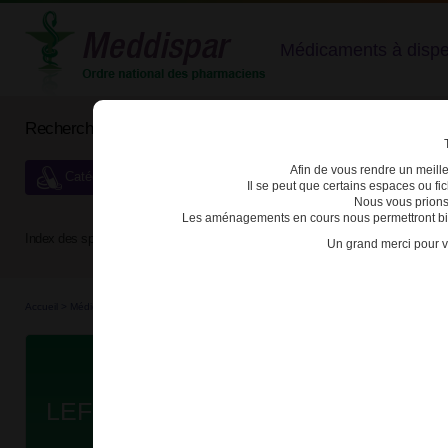
Médicaments à dispens
Rechercher un médicament
Afin de vous rendre un meilleu
Catégories de dispensation particulière
Il se peut que certains espaces ou f
Nous vous prions
Les aménagements en cours nous permettront bien
Index des spécialités :
A
B
C
D
E
F
G
H
Un grand merci pour v
Accueil
>
Médicaments à p...
>
Médicaments à p...
>
3400949726806 - LEFLUNOMIDE ZE
Da
LEFLUNOMIDE ZENTIVA 10mg CPR