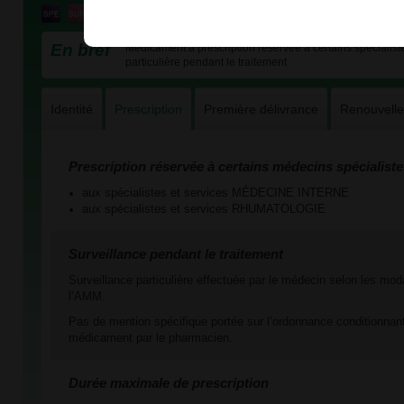
En bref
Médicament à prescription réservée à certains spécialiste
particulière pendant le traitement
Identité
Prescription
Première délivrance
Renouvell
Prescription réservée à certains médecins spécialiste
aux spécialistes et services MÉDECINE INTERNE
aux spécialistes et services RHUMATOLOGIE
Surveillance pendant le traitement
Surveillance particulière effectuée par le médecin selon les mod
l’AMM.
Pas de mention spécifique portée sur l’ordonnance conditionnant
médicament par le pharmacien.
Durée maximale de prescription