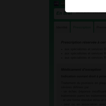
En bref
Médicament d'exception 
Identité
Prescription
Premi
Prescription réservée à cer
aux spécialistes et servic
aux spécialistes et servic
aux spécialistes et servic
Médicament d'exception
Indication
ouvrant droit à pris
Traitement du psoriasis en plaq
sévères définies par :
- un échec (réponse insuffisan
traitements parmi les traitement
- et une forme étendue et/ou un 
- seul ou en association avec