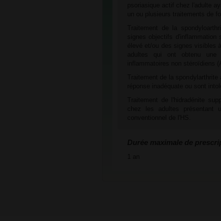
psoriasique actif chez l'adulte a
un ou plusieurs traitements de 
Traitement de la spondyloarthr
signes objectifs d'inflammation
élevé et/ou des signes visibles
adultes qui ont obtenu une 
inflammatoires non stéroïdiens (
Traitement de la spondylarthrite
réponse inadéquate ou sont intol
Traitement de l'hidradénite su
chez les adultes présentant u
conventionnel de l'HS.
Durée maximale de prescri
1 an