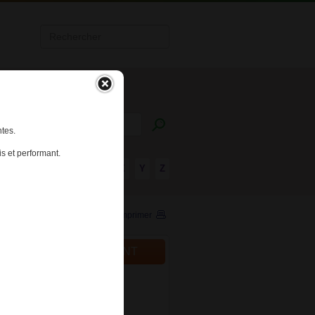
tes.
s et performant.
R
S
T
U
V
W
X
Y
Z
Imprimer
ALITÉS DU MÉDICAMENT
024
cation des conditions de
iption et de délivrance de