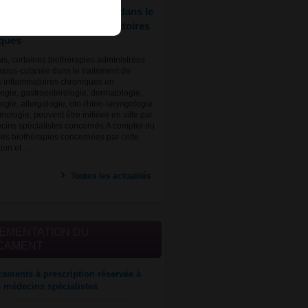
es biothérapies utilisées dans le
ment de maladies inflammatoires
ques
s, certaines biothérapies administrées
 sous-cutanée dans le traitement de
 inflammatoires chroniques en
ogie, gastroentérologie, dermatologie,
gie, allergologie, oto-rhino-laryngologie
mologie, peuvent être initiées en ville par
cins spécialistes concernés.A compter du
 les biothérapies concernées par cette
tion et…
Toutes les actualités
EMENTATION DU
CAMENT
aments à prescription réservée à
s médecins spécialistes