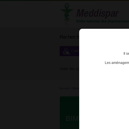
Rechercher un médicament
Catégories de dispensation particu
Il 
Les aménagemen
Index des spécialités :
A
B
Accueil
>
Médicaments à p...
>
Médicaments à p...
BIMZELX 160mg S