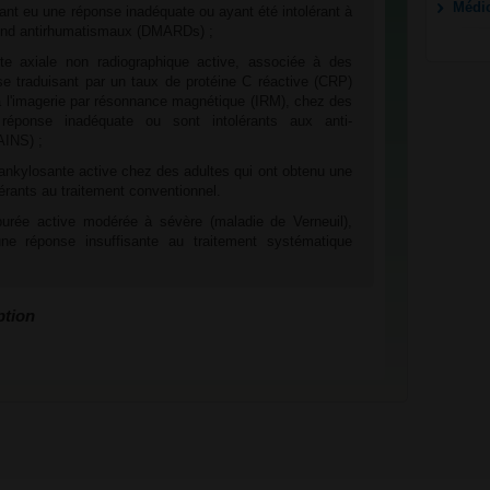
Médi
yant eu une réponse inadéquate ou ayant été intolérant à
fond antirhumatismaux (DMARDs) ;
ite axiale non radiographique active, associée à des
 se traduisant par un taux de protéine C réactive (CRP)
 à l'imagerie par résonnance magnétique (IRM), chez des
réponse inadéquate ou sont intolérants aux anti-
AINS) ;
 ankylosante active chez des adultes qui ont obtenu une
érants au traitement conventionnel.
ppurée active modérée à sévère (maladie de Verneuil),
ne réponse insuffisante au traitement systématique
ption