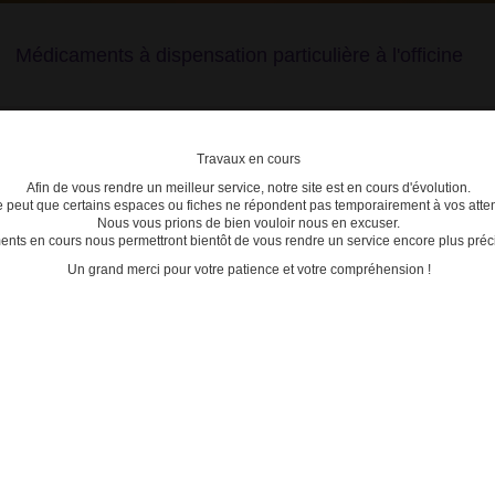
Médicaments à dispensation particulière à l'officine
Travaux en cours
Afin de vous rendre un meilleur service, notre site est en cours d'évolution.
lière
se peut que certains espaces ou fiches ne répondent pas temporairement à vos atten
Nous vous prions de bien vouloir nous en excuser.
ts en cours nous permettront bientôt de vous rendre un service encore plus préci
C
D
E
F
G
H
I
J
K
L
M
N
O
P
Q
Un grand merci pour votre patience et votre compréhension !
>
3400930237250 - BIMZELX
ACTU
Date de mise à jour : 15/06/2026
18/04/2
OL INJ STYLO PRE B/2
Modifi
prescr