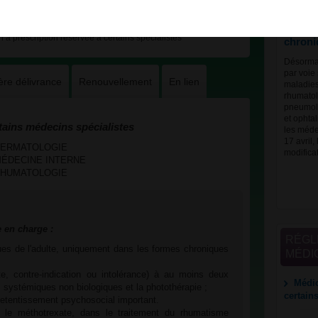
certain
traite
à prescription réservée à certains spécialistes
chroni
Désormai
par voie
ère délivrance
Renouvellement
En lien
maladies
rhumatol
pneumolo
et ophtal
tains médecins spécialistes
les méde
17 avril,
es DERMATOLOGIE
modifica
es MÉDECINE INTERNE
es RHUMATOLOGIE
e en charge :
RÉGL
ues de l'adulte, uniquement dans les formes chroniques
MÉDI
te, contre-indication ou intolérance) à au moins deux
Médic
s systémiques non biologiques et la photothérapie ;
certain
retentissement psychosocial important.
 le méthotrexate, dans le traitement du rhumatisme