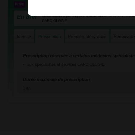
En bref
Médicament à prescription initiale annuelle réservée aux 
CARDIOLOGIE
Identité
Prescription
Première délivrance
Renouvell
Prescription réservée à certains médecins spécialiste
aux spécialistes et services CARDIOLOGIE
Durée maximale de prescription
1 an