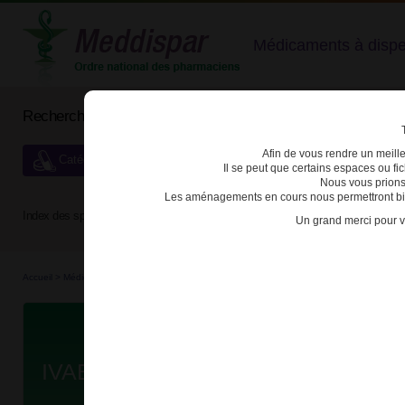
Médicaments à dispens
Rechercher un médicament
Afin de vous rendre un meilleu
Catégories de dispensation particulière
Il se peut que certains espaces ou f
Nous vous prions
Les aménagements en cours nous permettront bien
Index des spécialités :
A
B
C
D
E
F
G
H
Un grand merci pour v
Accueil
>
Médicaments à p...
>
Médicaments à p...
>
3400930112038 - IVABRADINE ARR
Da
IVABRADINE ARROW 5mg CPR PE