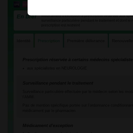
En bref
Médicament d'exception à prescription réservée aux spéc
surveillance particulière pendant le traitement et dont le
prescription est restreint
Identité
Prescription
Première délivrance
Renouvell
Prescription réservée à certains médecins spécialiste
aux spécialistes en NEUROLOGIE
Surveillance pendant le traitement
Surveillance particulière effectuée par le médecin selon les mod
l’AMM.
Pas de mention spécifique portée sur l’ordonnance conditionnant
médicament par le pharmacien.
Médicament d'exception