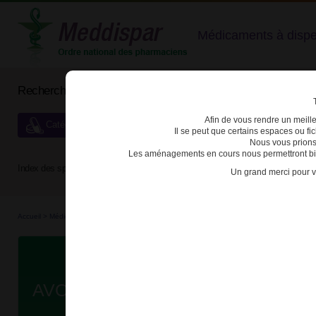
Médicaments à dispens
Rechercher un médicament
Afin de vous rendre un meilleu
Catégories de dispensation particulière
Il se peut que certains espaces ou f
Nous vous prions
Les aménagements en cours nous permettront bien
Index des spécialités :
A
B
C
D
E
F
G
H
Un grand merci pour v
Accueil
>
Médicaments à p...
>
Médicaments à p...
>
3400921609080 - AVONEX
Da
AVONEX 30µg/0,5ml SOL INJ STY