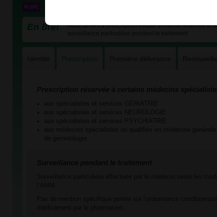
En bref
Médicament à prescription initiale annuelle réservée à cer
surveillance particulière pendant le traitement
Identité
Prescription
Première délivrance
Renouvell
Prescription réservée à certains médecins spécialiste
aux spécialistes et services GÉRIATRIE
aux spécialistes et services NEUROLOGIE
aux spécialistes et services PSYCHIATRIE
aux médecins spécialistes ou qualifiés en médecine générale t
de gérontologie
Surveillance pendant le traitement
Surveillance particulière effectuée par le médecin selon les mod
l’AMM.
Pas de mention spécifique portée sur l’ordonnance conditionnant
médicament par le pharmacien.