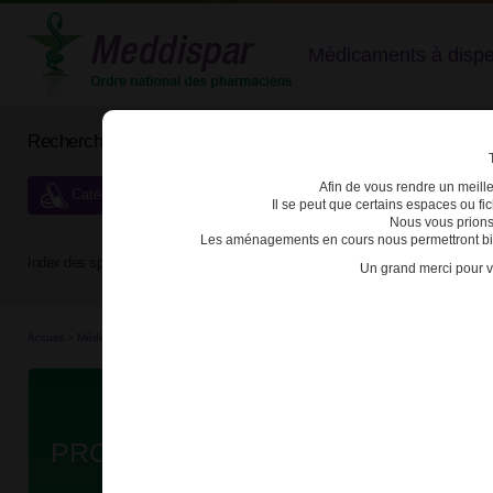
Médicaments à dispens
Rechercher un médicament
Afin de vous rendre un meilleu
Catégories de dispensation particulière
Il se peut que certains espaces ou f
Nous vous prions
Les aménagements en cours nous permettront bien
Index des spécialités :
A
B
C
D
E
F
G
H
Un grand merci pour v
Accueil
>
Médicaments à p...
>
Médicaments à p...
>
3400936788084 - PROCUTA
Da
PROCUTA 40mg CAPS MOL B/30