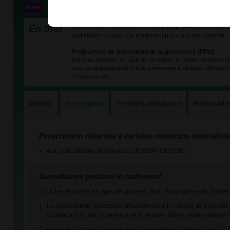
En bref
Médicament à prescription initiale réservée aux dermatol
particulière pendant le traitement pour tous les patients.
Programme de prévention de la grossesse (PPG)
Pour les femmes en âge de procréer, la durée de prescript
une carte-patiente doit être présentée à chaque délivr
l’ordonnance.
Identité
Prescription
Première délivrance
Renouvell
Prescription réservée à certains médecins spécialiste
aux spécialistes et services DERMATOLOGIE
Surveillance pendant le traitement
Pour les femmes en âge de procréer (voir Programme de Prévent
La prescription nécessite préalablement le recueil de l'accord
contraception de la patiente et la remise d'une carte-patiente
Formulaire d’accord de soins pour les patientes traitées par I