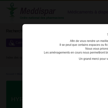
Médicaments à dispens
Rechercher un médicament
Afin de vous rendre un meilleu
Catégories de dispensation particulière
Il se peut que certains espaces ou f
Nous vous prions
Les aménagements en cours nous permettront bien
Index des spécialités :
A
B
C
D
E
F
G
H
Un grand merci pour v
Accueil
>
Médicaments à p...
>
Médicaments à p...
>
3400930273364 - HYRIMOZ
D
HYRIMOZ 40mg SOL INJ STYLO P