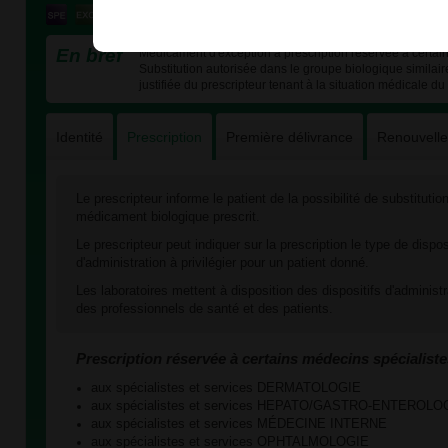
En bref
Médicament d'exception à prescription réservée à certain
Substitution autorisée dans le groupe biologique similai
justifiée du prescripteur tenant à la situation médicale du 
Identité
Prescription
Première délivrance
Renouvell
Le prescripteur informe le patient de la possibilité de substituti
médicament biologique prescrit.
Le prescripteur peut indiquer sur la prescription le type de dispos
d'administration à privilégier pour un patient donné.
Les laboratoires mettent à disposition des dispositifs d'administ
des professionnels de santé et des patients.
Prescription réservée à certains médecins spécialiste
aux spécialistes et services DERMATOLOGIE
aux spécialistes et services HEPATO/GASTRO-ENTEROLO
aux spécialistes et services MÉDECINE INTERNE
aux spécialistes et services OPHTALMOLOGIE