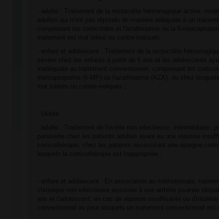
- adulte : Traitement de la rectocolite hémorragique active, mod
adultes qui n'ont pas répondu de manière adéquate à un traitem
comprenant les corticoïdes et l'azathioprine ou la 6-mercaptopur
traitement est mal toléré ou contre-indiqués ;
- enfant et adolescent : Traitement de la rectocolite hémorragiq
sévère chez les enfants à partir de 6 ans et les adolescents ay
inadéquate au traitement conventionnel, comprenant les corticoï
mercaptopurine (6-MP) ou l'azathioprine (AZA), ou chez lesquels
mal tolérés ou contre-indiqués ;
- Uvéite
- adulte : Traitement de l'uvéite non infectieuse, intermédiaire, p
panuvéite chez les patients adultes ayant eu une réponse insuffi
corticothérapie, chez les patients nécessitant une épargne cort
lesquels la corticothérapie est inappropriée ;
- enfant et adolescent : En association au méthotrexate, traiteme
chronique non infectieuse associée à une arthrite juvénile idiopa
ans et l'adolescent, en cas de réponse insuffisante ou d'intoléra
conventionnel ou pour lesquels un traitement conventionnel est 