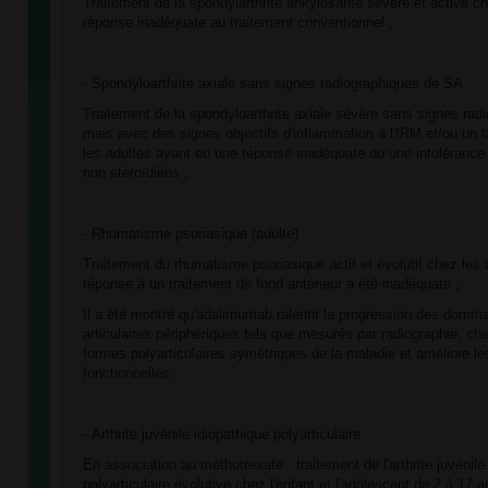
Traitement de la spondylarthrite ankylosante sévère et active ch
réponse inadéquate au traitement conventionnel ;
- Spondyloarthrite axiale sans signes radiographiques de SA
Traitement de la spondyloarthrite axiale sévère sans signes rad
mais avec des signes objectifs d'inflammation à l'IRM et/ou un
les adultes ayant eu une réponse inadéquate ou une intolérance
non stéroïdiens ;
- Rhumatisme psoriasique (adulte)
Traitement du rhumatisme psoriasique actif et évolutif chez les 
réponse à un traitement de fond antérieur a été inadéquate ;
Il a été montré qu'adalimumab ralentit la progression des domm
articulaires périphériques tels que mesurés par radiographie, ch
formes polyarticulaires symétriques de la maladie et améliore l
fonctionnelles.
- Arthrite juvénile idiopathique polyarticulaire
En association au méthotrexate : traitement de l'arthrite juvénile
polyarticulaire évolutive chez l'enfant et l'adolescent de 2 à 17