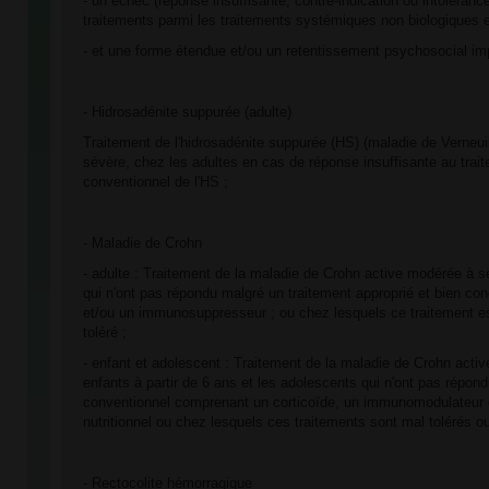
- un échec (réponse insuffisante, contre-indication ou intoléran
traitements parmi les traitements systémiques non biologiques et
- et une forme étendue et/ou un retentissement psychosocial imp
- Hidrosadénite suppurée (adulte)
Traitement de l'hidrosadénite suppurée (HS) (maladie de Verneui
sévère, chez les adultes en cas de réponse insuffisante au tra
conventionnel de l'HS ;
- Maladie de Crohn
- adulte : Traitement de la maladie de Crohn active modérée à s
qui n'ont pas répondu malgré un traitement approprié et bien con
et/ou un immunosuppresseur ; ou chez lesquels ce traitement es
toléré ;
- enfant et adolescent : Traitement de la maladie de Crohn activ
enfants à partir de 6 ans et les adolescents qui n'ont pas répon
conventionnel comprenant un corticoïde, un immunomodulateur e
nutritionnel ou chez lesquels ces traitements sont mal tolérés ou
- Rectocolite hémorragique