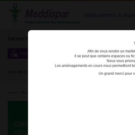
Médicaments à dispens
Rechercher un médicament
Afin de vous rendre un meilleu
Catégories de dispensation particulière
Il se peut que certains espaces ou f
Nous vous prions
Les aménagements en cours nous permettront bien
Index des spécialités :
A
B
C
D
E
F
G
H
Un grand merci pour v
Accueil
>
Médicaments à p...
>
Médicaments à p...
>
3400930238158 - GANIRELIX THER
Da
GANIRELIX THERAMEX 0,25mg/0,
SER PRE B/1