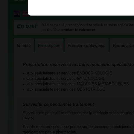
En bref
Médicament à prescription réservée à certains spécialiste
particulière pendant le traitement
Identité
Prescription
Première délivrance
Renouvell
Prescription réservée à certains médecins spécialiste
aux spécialistes et services ENDOCRINOLOGIE
aux spécialistes et services GYNÉCOLOGIE
aux spécialistes et services MALADIES MÉTABOLIQUES
aux spécialistes et services OBSTÉTRIQUE
Surveillance pendant le traitement
Surveillance particulière effectuée par le médecin selon les mod
l’AMM.
Pas de mention spécifique portée sur l’ordonnance conditionnant
médicament par le pharmacien.