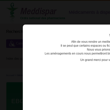
Médicaments à dispens
Rechercher un médicament
Afin de vous rendre un meilleu
Catégories de dispensation particulière
Il se peut que certains espaces ou f
Nous vous prions
Les aménagements en cours nous permettront bien
Index des spécialités :
A
B
C
D
E
F
G
H
Un grand merci pour v
Accueil
>
Médicaments à p...
>
Médicaments à p...
>
3400930283059 - EBGLYSS
Da
EBGLYSS 250mg SOL INJ SER PR