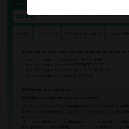
En bref
Médicament d'exception à prescription réservée à certain
Identité
Prescription
Première délivrance
Renouvell
Prescription réservée à certains médecins spécialiste
aux spécialistes et services ALLERGOLOGIE
aux spécialistes et services DERMATOLOGIE
aux spécialistes et services MÉDECINE INTERNE
aux spécialistes et services PÉDIATRIE
Médicament d'exception
Indications ouvrant droit à prise en charge :
- traitement de la dermatite atopique modérée à sévère de l'adul
traitement systémique, en cas d'échec, d'intolérance ou de contr
ciclosporine ;
- traitement de la dermatite atopique modérée à sévère de l'ado
plus, pesant au moins 40 kg, qui nécessite un traitement systé