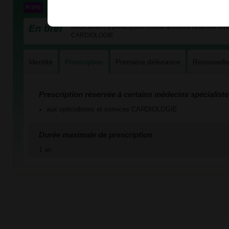
En bref
Médicament à prescription initiale annuelle réservée aux 
CARDIOLOGIE
Identité
Prescription
Première délivrance
Renouvell
Prescription réservée à certains médecins spécialiste
aux spécialistes et services CARDIOLOGIE
Durée maximale de prescription
1 an