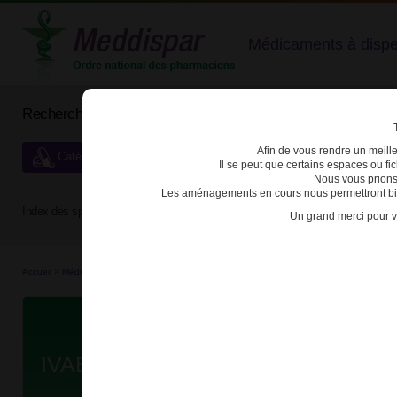
Médicaments à dispens
Rechercher un médicament
Afin de vous rendre un meilleu
Catégories de dispensation particulière
Il se peut que certains espaces ou f
Nous vous prions
Les aménagements en cours nous permettront bien
Index des spécialités :
A
B
C
D
E
F
G
H
Un grand merci pour v
Accueil
>
Médicaments à p...
>
Médicaments à p...
>
3400930103807 - IVABRADINE ACC
Da
IVABRADINE ACCORD 7,5mg CPR 