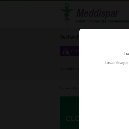
Rechercher un médicament
Catégories de dispensation particu
Il 
Les aménagemen
Index des spécialités :
A
B
Accueil
>
Médicaments à p...
>
Médicaments à p...
CLOZAPINE ACCO