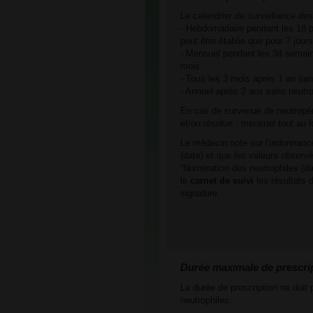
Le calendrier de surveillance des
- Hebdomadaire pendant les 18 p
peut être établie que pour 7 jours
- Mensuel pendant les 34 semaine
mois.
- Tous les 3 mois après 1 an san
- Annuel après 2 ans sans neutr
En cas de survenue de neutropéni
et/ou résolue : mensuel tout au 
Le médecin note sur l'ordonnance
(date) et que les valeurs observé
“Numération des neutrophiles (dat
le
carnet de suivi
les résultats 
signature.
Durée maximale de prescri
La durée de prescription ne doit
neutrophiles.