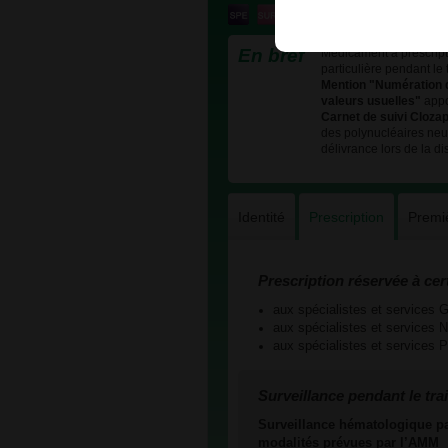
En bref
Médicament à prescripti
particulière pendant le 
Mention "Numération d
valeurs usuelles"
appo
Carnet de suivi Cloza
des polynucléaires neut
délivrance lors de la d
Identité
Prescription
Premi
Prescription réservée à cer
aux spécialistes et services
aux spécialistes et service
aux spécialistes et service
Surveillance pendant le tra
Surveillance hématologique par
modalités prévues par l’AMM