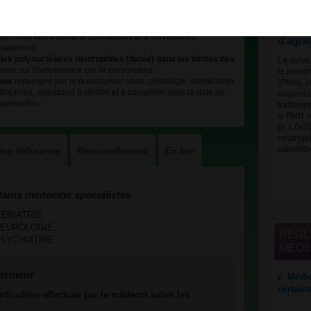
survei
leucoc
on réservée à certains spécialistes et à surveillance
d'agra
traitement
es polynucléaires neutrophiles (datée) dans les limites des
La surve
sée sur l’ordonnance par le prescripteur
le nombr
pine
renseigné par le prescripteur (date, posologie, numération
(PNN), l
rophiles, signature) à vérifier et à compléter avec la date de
exigéeLes
ispensation
traiteme
si PNN ≥
(≥ 1,0x1
neutropé
ère délivrance
Renouvellement
En lien
calendr
tains médecins spécialistes
 GÉRIATRIE
s NEUROLOGIE
RÉGL
s PSYCHIATRIE
MÉDI
itement
Médic
certain
ticulière effectuée par le médecin selon les