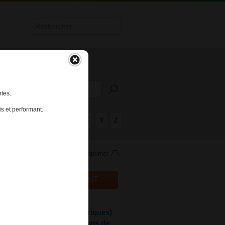
tes.
s et performant.
R
S
T
U
V
W
X
Y
Z
Imprimer
ALITÉS DU MÉDICAMENT
025
ine (Leponex et ses génériques)
 à jour des recommandations de