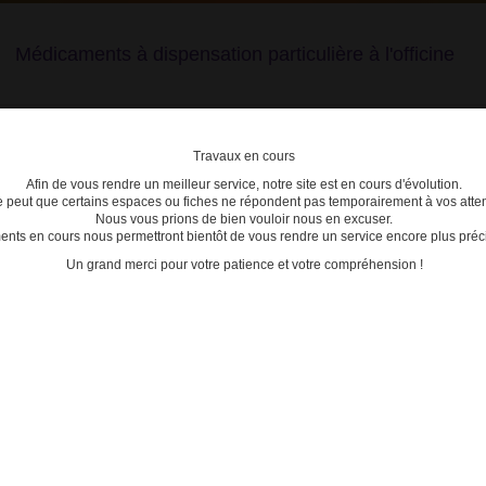
Médicaments à dispensation particulière à l'officine
Travaux en cours
Afin de vous rendre un meilleur service, notre site est en cours d'évolution.
lière
se peut que certains espaces ou fiches ne répondent pas temporairement à vos atten
Nous vous prions de bien vouloir nous en excuser.
ts en cours nous permettront bientôt de vous rendre un service encore plus préci
C
D
E
F
G
H
I
J
K
L
M
N
O
P
Q
Un grand merci pour votre patience et votre compréhension !
>
3400930149386 - CLOZAPINE ACCORD
ACTU
Date de mise à jour : 10/10/2025
09/09/2
RD 100mg CPR SEC B/28
Clozap
: mise