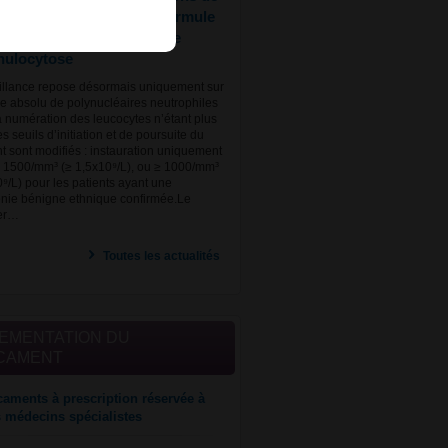
llance de la numération formule
ytaire (NFL) pour le risque
nulocytose
illance repose désormais uniquement sur
e absolu de polynucléaires neutrophiles
a numération des leucocytes n’étant plus
 seuils d’initiation et de poursuite du
nt sont modifiés : instauration uniquement
 1500/mm³ (≥ 1,5x10⁹/L), ou ≥ 1000/mm³
0⁹/L) pour les patients ayant une
nie bénigne ethnique confirmée.Le
ier…
Toutes les actualités
EMENTATION DU
CAMENT
aments à prescription réservée à
s médecins spécialistes