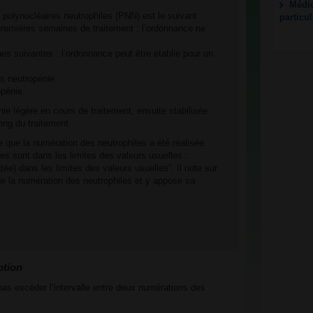
Médic
 polynucléaires neutrophiles (PNN) est le suivant :
particu
remières semaines de traitement : l’ordonnance ne
.
s suivantes : l’ordonnance peut être établie pour un
s neutropénie.
opénie.
e légère en cours de traitement, ensuite stabilisée
long du traitement
 que la numération des neutrophiles a été réalisée
es sont dans les limites des valeurs usuelles :
ée) dans les limites des valeurs usuelles”. Il note sur
de la numération des neutrophiles et y appose sa
ption
 pas excéder l’intervalle entre deux numérations des