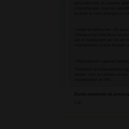
panuvéite chez les patients adul
corticothérapie, chez les patien
lesquels la corticothérapie est in
- enfant et adolescent : En assoc
chronique non infectieuse associé
ans et l'adolescent, en cas de ré
conventionnel ou pour lesquels u
- Hidrosadénite suppurée (adulte
Traitement de l'hidrosadénite su
sévère, chez les adultes en cas 
conventionnel de l'HS ;
Durée maximale de prescri
1 an