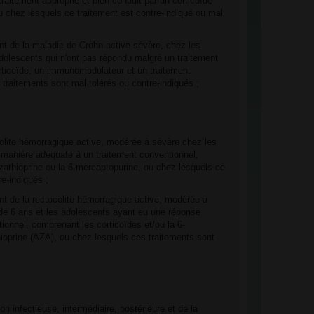
raitement approprié et bien conduit par un corticoïde
 chez lesquels ce traitement est contre-indiqué ou mal
ent de la maladie de Crohn active sévère, chez les
 adolescents qui n'ont pas répondu malgré un traitement
ticoïde, un immunomodulateur et un traitement
 traitements sont mal tolérés ou contre-indiqués ;
ocolite hémorragique active, modérée à sévère chez les
 manière adéquate à un traitement conventionnel,
azathioprine ou la 6-mercaptopurine, ou chez lesquels ce
re-indiqués ;
ent de la rectocolite hémorragique active, modérée à
 de 6 ans et les adolescents ayant eu une réponse
ionnel, comprenant les corticoïdes et/ou la 6-
ioprine (AZA), ou chez lesquels ces traitements sont
non infectieuse, intermédiaire, postérieure et de la