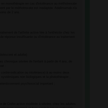
 en monothérapie en cas d'intolérance au méthotrexate
ement par le méthotrexate est inadaptée. Adalimumab n'a
moins de 2 ans.
itement de l'arthrite active liée à l'enthésite chez les
 de réponse insuffisante ou d'intolérance au traitement
dolescent et adulte)
s chronique sévère de l'enfant à partir de 4 ans, de
par :
, contre-indication ou intolérance) à au moins deux
s systémiques non biologiques et la photothérapie ;
retentissement psychosocial important ;
die de Crohn active modérée à sévère, chez les adultes