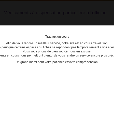
Médicaments à dispensation particulière à l'officine
Travaux en cours
Afin de vous rendre un meilleur service, notre site est en cours d'évolution.
lière
se peut que certains espaces ou fiches ne répondent pas temporairement à vos atten
Nous vous prions de bien vouloir nous en excuser.
ts en cours nous permettront bientôt de vous rendre un service encore plus préci
C
D
E
F
G
H
I
J
K
L
M
N
O
P
Q
Un grand merci pour votre patience et votre compréhension !
3400930226438 - YUFLYMA
ACTU
Date de mise à jour : 11/08/2025
18/04/2
ml SOL INJ STYLO PRE B/2
Modifi
prescr