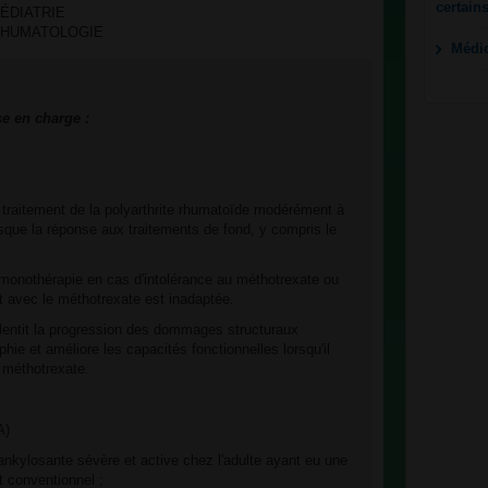
certain
 PÉDIATRIE
es RHUMATOLOGIE
Médi
se en charge :
 traitement de la polyarthrite rhumatoïde modérément à
rsque la réponse aux traitements de fond, y compris le
onothérapie en cas d'intolérance au méthotrexate ou
nt avec le méthotrexate est inadaptée.
alentit la progression des dommages structuraux
phie et améliore les capacités fonctionnelles lorsqu'il
 méthotrexate.
A)
 ankylosante sévère et active chez l'adulte ayant eu une
 conventionnel ;