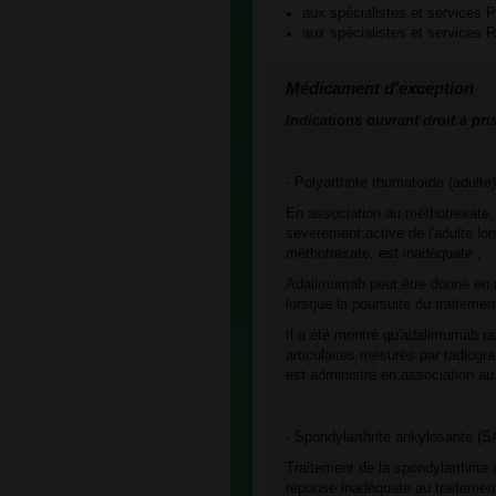
aux spécialistes et services
aux spécialistes et servic
Médicament d'exception
Indications ouvrant droit à pri
- Polyarthrite rhumatoïde (adulte)
En association au méthotrexate,
sévèrement active de l'adulte lo
méthotrexate, est inadéquate ;
Adalimumab peut être donné en m
lorsque la poursuite du traiteme
Il a été montré qu'adalimumab r
articulaires mesurés par radiogra
est administré en association au
- Spondylarthrite ankylosante (S
Traitement de la spondylarthrite
réponse inadéquate au traitement