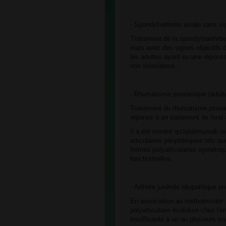
- Spondyloarthrite axiale sans s
Traitement de la spondyloarthrit
mais avec des signes objectifs 
les adultes ayant eu une réponse
non stéroïdiens ;
- Rhumatisme psoriasique (adult
Traitement du rhumatisme psoriasi
réponse à un traitement de fond 
Il a été montré qu'adalimumab r
articulaires périphériques tels q
formes polyarticulaires symétriq
fonctionnelles.
- Arthrite juvénile idiopathique po
En association au méthotrexate : 
polyarticulaire évolutive chez l'
insuffisante à un ou plusieurs tr