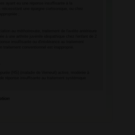
tes ayant eu une réponse insuffisante à la
ts nécessitant une épargne cortisonique, ou chez
appropriée ;
iation au méthotrexate, traitement de l'uvéite antérieure
e à une arthrite juvénile idiopathique chez l'enfant de 2
ponse insuffisante ou d'intolérance au traitement
n traitement conventionnel est inapproprié.
)
ppurée (HS) (maladie de Verneuil) active, modérée à
de réponse insuffisante au traitement systémique
ption