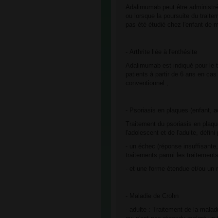
Adalimumab peut être administré
ou lorsque la poursuite du trait
pas été étudié chez l'enfant de 
- Arthrite liée à l'enthésite
Adalimumab est indiqué pour le tra
patients à partir de 6 ans en cas
conventionnel ;
- Psoriasis en plaques (enfant, a
Traitement du psoriasis en plaque
l'adolescent et de l'adulte, défini 
- un échec (réponse insuffisante
traitements parmi les traitement
- et une forme étendue et/ou un 
- Maladie de Crohn
- adulte : Traitement de la mala