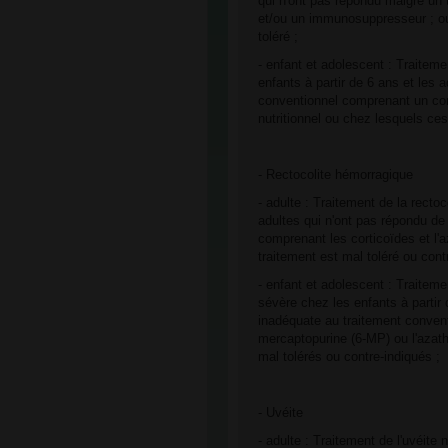
qui n'ont pas répondu malgré un t
et/ou un immunosuppresseur ; ou
toléré ;
- enfant et adolescent : Traitem
enfants à partir de 6 ans et les
conventionnel comprenant un cor
nutritionnel ou chez lesquels ces
- Rectocolite hémorragique
- adulte : Traitement de la rect
adultes qui n'ont pas répondu de
comprenant les corticoïdes et l'
traitement est mal toléré ou cont
- enfant et adolescent : Traitem
sévère chez les enfants à partir
inadéquate au traitement convent
mercaptopurine (6-MP) ou l'azath
mal tolérés ou contre-indiqués ;
- Uvéite
- adulte : Traitement de l'uvéite 