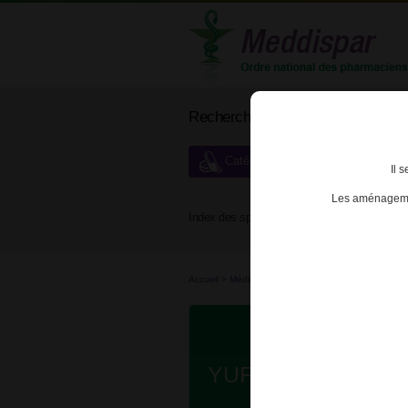
Rechercher un médicament
Catégories de dispensation particu
Il 
Les aménagemen
Index des spécialités :
A
B
Accueil
>
Médicaments bio...
>
Médicaments bio...
>
YUFLYMA 40mg/0,4