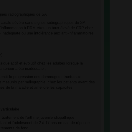
ignes radiographiques de SA
e axiale sévère sans signes radiographiques de SA,
d'inflammation à l'IRM et/ou un taux élevé de CRP chez
 inadéquate ou une intolérance aux anti-inflammatoires
e)
que actif et évolutif chez les adultes lorsque la
antérieur a été inadéquate ;
alentit la progression des dommages structuraux
ue mesurés par radiographie, chez les patients ayant des
ues de la maladie et améliore les capacités
lyarticulaire
traitement de l'arthrite juvénile idiopathique
enfant et l'adolescent de 2 à 17 ans en cas de réponse
aitements de fond ;