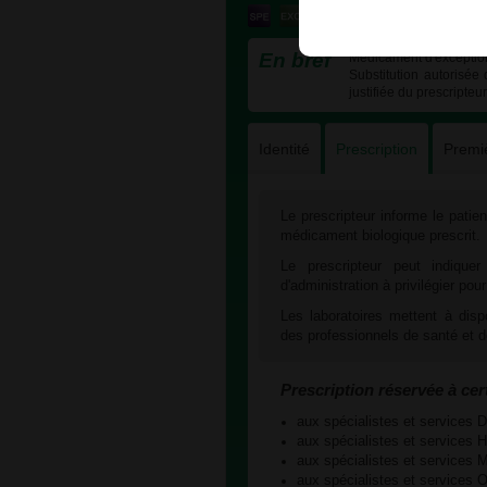
En bref
Médicament d'exception 
Substitution autorisée
justifiée du prescripteu
Identité
Prescription
Premi
Le prescripteur informe le patien
médicament biologique prescrit.
Le prescripteur peut indiquer
d'administration à privilégier pou
Les laboratoires mettent à dispo
des professionnels de santé et d
Prescription réservée à cer
aux spécialistes et servic
aux spécialistes et servi
aux spécialistes et servic
aux spécialistes et servic