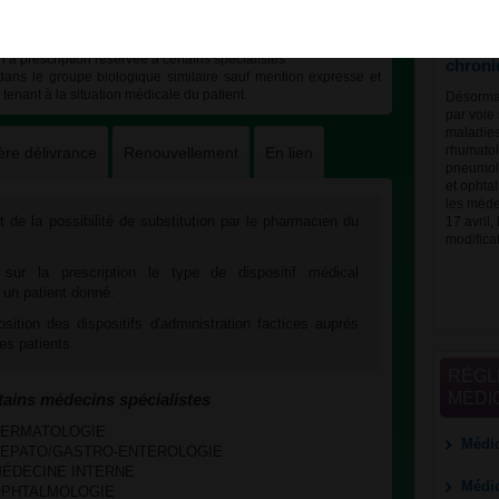
certain
traite
à prescription réservée à certains spécialistes
chroni
 dans le groupe biologique similaire sauf mention expresse et
r tenant à la situation médicale du patient.
Désormai
par voie
maladies
ère délivrance
Renouvellement
En lien
rhumatol
pneumolo
et ophtal
les méde
t de la possibilité de substitution par le pharmacien du
17 avril,
modifica
 sur la prescription le type de dispositif médical
r un patient donné.
sition des dispositifs d'administration factices auprès
es patients.
RÉGL
MÉDI
tains médecins spécialistes
es DERMATOLOGIE
Médic
ces HEPATO/GASTRO-ENTEROLOGIE
es MÉDECINE INTERNE
Médic
es OPHTALMOLOGIE