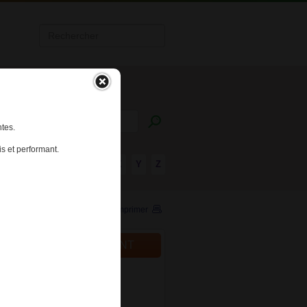
tes.
s et performant.
R
S
T
U
V
W
X
Y
Z
Imprimer
ALITÉS DU MÉDICAMENT
024
cation des conditions de
iption et de délivrance de