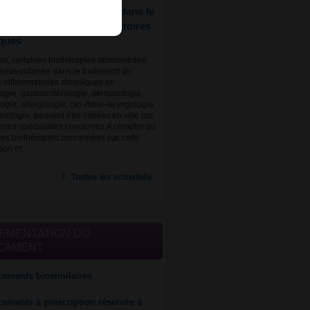
es biothérapies utilisées dans le
ment de maladies inflammatoires
ques
s, certaines biothérapies administrées
 sous-cutanée dans le traitement de
 inflammatoires chroniques en
ogie, gastroentérologie, dermatologie,
gie, allergologie, oto-rhino-laryngologie
mologie, peuvent être initiées en ville par
cins spécialistes concernés.A compter du
 les biothérapies concernées par cette
tion et…
Toutes les actualités
EMENTATION DU
CAMENT
aments biosimilaires
aments à prescription réservée à