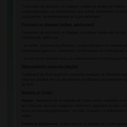
Traitement du psoriasis en plaques modéré à sévère de l'adulte
contre-indication, ou d'intolérance aux autres traitements systé
ciclosporine, le méthotrexate ou la puvathérapie.
Psoriasis en plaques (enfant, adolescent)
Traitement du psoriasis en plaques chronique sévère de l'enfant 
l'adolescent, défini par :
- un échec (réponse insuffisante, contre-indication ou intoléran
traitements parmi les traitements systémiques non biologiques et
- et une forme étendue et/ou un retentissement psychosocial im
Hidrosadénite suppurée (adulte)
Traitement de l'hidrosadénite suppurée (maladie de Verneuil) ac
chez les adultes en cas de réponse insuffisante au traitement 
de l'HS.
Maladie de Crohn
Adulte
: traitement de la maladie de Crohn active modérée à sé
qui n'ont pas répondu malgré un traitement approprié et bien con
et/ou un immunosuppresseur ; ou chez lesquels ce traitement es
toléré.
Enfant et adolescent :
traitement de la maladie de Crohn active