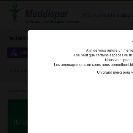
Médicaments à dispens
Rechercher un médicament
Afin de vous rendre un meilleu
Catégories de dispensation particulière
Il se peut que certains espaces ou f
Nous vous prions
Les aménagements en cours nous permettront bien
Index des spécialités :
A
B
C
D
E
F
G
H
Un grand merci pour v
Accueil
>
Médicaments bio...
>
Médicaments bio...
>
3400930254073 - IMRALDI
Da
IMRALDI 40mg SOL INJ SER PRE 