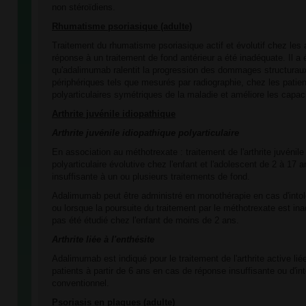
non stéroïdiens.
Rhumatisme psoriasique (adulte)
Traitement du rhumatisme psoriasique actif et évolutif chez les 
réponse à un traitement de fond antérieur a été inadéquate. Il a
qu'adalimumab ralentit la progression des dommages structuraux
périphériques tels que mesurés par radiographie, chez les patie
polyarticulaires symétriques de la maladie et améliore les capaci
Arthrite juvénile idiopathique
Arthrite juvénile idiopathique polyarticulaire
En association au méthotrexate : traitement de l'arthrite juvénile
polyarticulaire évolutive chez l'enfant et l'adolescent de 2 à 17
insuffisante à un ou plusieurs traitements de fond.
Adalimumab peut être administré en monothérapie en cas d'into
ou lorsque la poursuite du traitement par le méthotrexate est i
pas été étudié chez l'enfant de moins de 2 ans.
Arthrite liée à l'enthésite
Adalimumab est indiqué pour le traitement de l'arthrite active lié
patients à partir de 6 ans en cas de réponse insuffisante ou d'in
conventionnel.
Psoriasis en plaques (adulte)