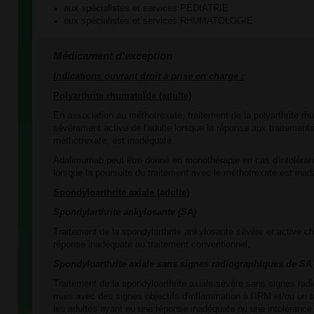
aux spécialistes et services PÉDIATRIE
aux spécialistes et services RHUMATOLOGIE
Médicament d'exception
Indications ouvrant droit à prise en charge :
Polyarthrite rhumatoïde (adulte)
En association au méthotrexate, traitement de la polyarthrite 
sévèrement active de l'adulte lorsque la réponse aux traitements
méthotrexate, est inadéquate.
Adalimumab peut être donné en monothérapie en cas d'intoléra
lorsque la poursuite du traitement avec le méthotrexate est inad
Spondyloarthrite
axiale
(adu
lte)
Spondylarthrite ankylosante (SA)
Traitement de la spondylarthrite ankylosante sévère et active ch
réponse inadéquate au traitement conventionnel.
Spondyloarthrite axiale sans signes radiographiques de SA
Traitement de la spondyloarthrite axiale sévère sans signes rad
mais avec des signes objectifs d'inflammation à l'IRM et/ou un
les adultes ayant eu une réponse inadéquate ou une intolérance