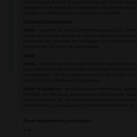
enfants à partir de 6 ans et les adolescents qui n'ont pas répon
approprié et bien conduit par un corticoïde et/ou un immunosup
lesquels ce traitement est contre-indiqué ou mal toléré.
Rectocolite hémorragique
Adulte
: traitement de la rectocolite hémorragique active, modé
adultes qui n'ont pas répondu de manière adéquate à un traitem
comprenant les corticoïdes et l'azathioprine ou la 6-mercaptopur
traitement est mal toléré ou contre-indiqué.
Uvéite
Adulte
: traitement de l'uvéite non infectieuse, intermédiaire, pos
panuvéite chez les patients adultes ayant eu une réponse insuffi
corticothérapie, chez les patients nécessitant une épargne cort
lesquels la corticothérapie est inappropriée.
Enfant et adolescent
: en association au méthotrexate, traitemen
chronique non infectieuse associée à une arthrite juvénile idiopa
ans et l'adolescent, en cas de réponse insuffisante ou d'intoléra
conventionnel ou pour lesquels un traitement conventionnel est 
Durée maximale de prescription
1 an