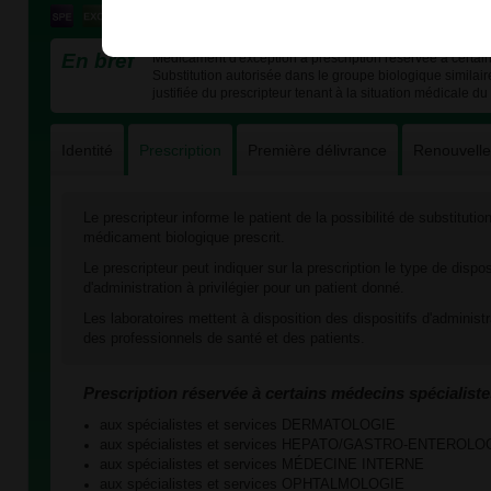
En bref
Médicament d'exception à prescription réservée à certain
Substitution autorisée dans le groupe biologique similai
justifiée du prescripteur tenant à la situation médicale du 
Identité
Prescription
Première délivrance
Renouvell
Le prescripteur informe le patient de la possibilité de substituti
médicament biologique prescrit.
Le prescripteur peut indiquer sur la prescription le type de dispos
d'administration à privilégier pour un patient donné.
Les laboratoires mettent à disposition des dispositifs d'administ
des professionnels de santé et des patients.
Prescription réservée à certains médecins spécialiste
aux spécialistes et services DERMATOLOGIE
aux spécialistes et services HEPATO/GASTRO-ENTEROLO
aux spécialistes et services MÉDECINE INTERNE
aux spécialistes et services OPHTALMOLOGIE