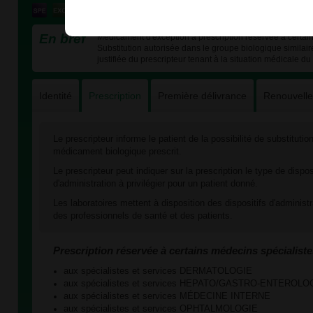
En bref
Médicament d'exception à prescription réservée à certain
Substitution autorisée dans le groupe biologique similai
justifiée du prescripteur tenant à la situation médicale du 
Identité
Prescription
Première délivrance
Renouvell
Le prescripteur informe le patient de la possibilité de substituti
médicament biologique prescrit.
Le prescripteur peut indiquer sur la prescription le type de dispos
d'administration à privilégier pour un patient donné.
Les laboratoires mettent à disposition des dispositifs d'administ
des professionnels de santé et des patients.
Prescription réservée à certains médecins spécialiste
aux spécialistes et services DERMATOLOGIE
aux spécialistes et services HEPATO/GASTRO-ENTEROLO
aux spécialistes et services MÉDECINE INTERNE
aux spécialistes et services OPHTALMOLOGIE