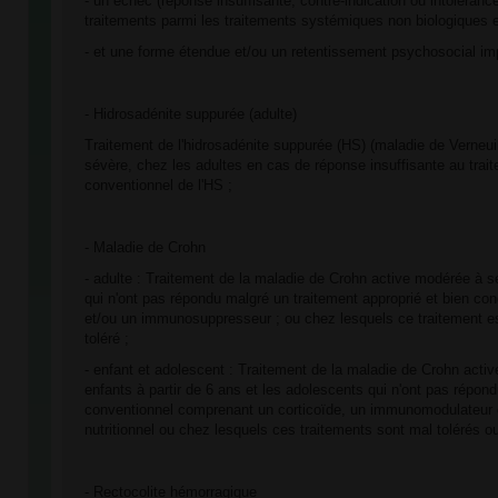
- un échec (réponse insuffisante, contre-indication ou intoléran
traitements parmi les traitements systémiques non biologiques et
- et une forme étendue et/ou un retentissement psychosocial imp
- Hidrosadénite suppurée (adulte)
Traitement de l'hidrosadénite suppurée (HS) (maladie de Verneui
sévère, chez les adultes en cas de réponse insuffisante au tra
conventionnel de l'HS ;
- Maladie de Crohn
- adulte : Traitement de la maladie de Crohn active modérée à s
qui n'ont pas répondu malgré un traitement approprié et bien con
et/ou un immunosuppresseur ; ou chez lesquels ce traitement es
toléré ;
- enfant et adolescent : Traitement de la maladie de Crohn activ
enfants à partir de 6 ans et les adolescents qui n'ont pas répon
conventionnel comprenant un corticoïde, un immunomodulateur e
nutritionnel ou chez lesquels ces traitements sont mal tolérés ou
- Rectocolite hémorragique