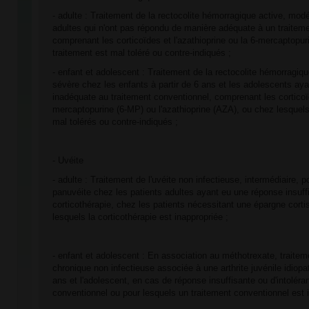
- adulte : Traitement de la rectocolite hémorragique active, mod
adultes qui n'ont pas répondu de manière adéquate à un traitem
comprenant les corticoïdes et l'azathioprine ou la 6-mercaptopur
traitement est mal toléré ou contre-indiqués ;
- enfant et adolescent : Traitement de la rectocolite hémorragiq
sévère chez les enfants à partir de 6 ans et les adolescents ay
inadéquate au traitement conventionnel, comprenant les corticoï
mercaptopurine (6-MP) ou l'azathioprine (AZA), ou chez lesquels
mal tolérés ou contre-indiqués ;
- Uvéite
- adulte : Traitement de l'uvéite non infectieuse, intermédiaire, p
panuvéite chez les patients adultes ayant eu une réponse insuffi
corticothérapie, chez les patients nécessitant une épargne cort
lesquels la corticothérapie est inappropriée ;
- enfant et adolescent : En association au méthotrexate, traiteme
chronique non infectieuse associée à une arthrite juvénile idiopa
ans et l'adolescent, en cas de réponse insuffisante ou d'intoléra
conventionnel ou pour lesquels un traitement conventionnel est 