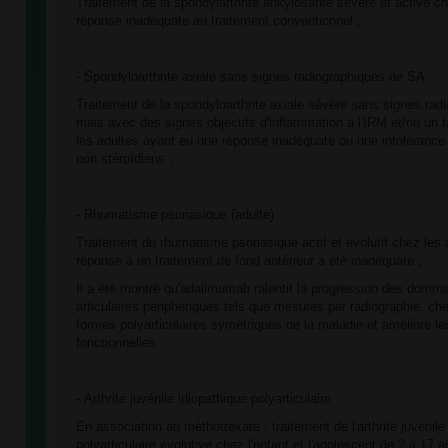
Traitement de la spondylarthrite ankylosante sévère et active ch
réponse inadéquate au traitement conventionnel ;
- Spondyloarthrite axiale sans signes radiographiques de SA
Traitement de la spondyloarthrite axiale sévère sans signes rad
mais avec des signes objectifs d'inflammation à l'IRM et/ou un
les adultes ayant eu une réponse inadéquate ou une intolérance
non stéroïdiens ;
- Rhumatisme psoriasique (adulte)
Traitement du rhumatisme psoriasique actif et évolutif chez les 
réponse à un traitement de fond antérieur a été inadéquate ;
Il a été montré qu'adalimumab ralentit la progression des domm
articulaires périphériques tels que mesurés par radiographie, ch
formes polyarticulaires symétriques de la maladie et améliore l
fonctionnelles.
- Arthrite juvénile idiopathique polyarticulaire
En association au méthotrexate : traitement de l'arthrite juvénile
polyarticulaire évolutive chez l'enfant et l'adolescent de 2 à 17