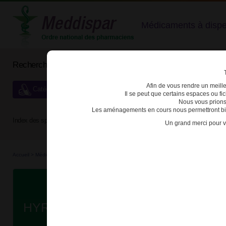
Médicaments à dispens
Rechercher un médicament
Afin de vous rendre un meilleu
Catégories de dispensation particulière
Il se peut que certains espaces ou f
Nous vous prions
Les aménagements en cours nous permettront bien
Index des spécialités :
A
B
C
D
E
F
G
H
Un grand merci pour v
Accueil
>
Médicaments bio...
>
Médicaments bio...
>
3400930273043 - HYRIMOZ
D
HYRIMOZ 40mg SOL INJ STYLO P