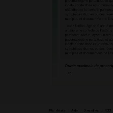
pneumallergène perannuel, et qui
inhalé à forte dose et un bêta2-a
réduction de la fonction pulmona
symptômes diurnes ou des réveil
multiples et documentées de l'a
- chez l'enfant âgé de 6 ans à mo
améliorer le contrôle de l'asthme
persistant sévère, ayant un test c
pneumallergène perannuel, et qui
inhalé à forte dose et un bêta2-a
symptômes diurnes ou des réveil
multiples et documentées de l'a
Durée maximale de prescri
1 an
Plan du site
Aide
Sites utiles
RSS