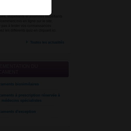
ts quiz sur la réglementation des
nts d'exception, anxiolytiques et
es, stupéfiants et assimilés stupéfiants
écemment mis en ligne sur le site.
z pas à tester vos connaissances
z les différents quiz en cliquant ici.
Toutes les actualités
EMENTATION DU
CAMENT
aments biosimilaires
aments à prescription réservée à
s médecins spécialistes
caments d'exception