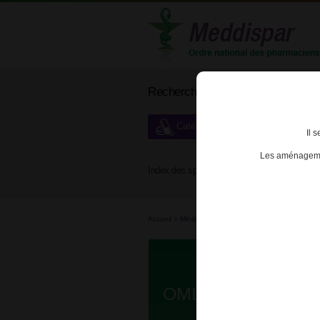
Rechercher un médicament
Catégories de dispensation particu
Il 
Les aménagemen
Index des spécialités :
A
B
Accueil
>
Médicaments bio...
>
Médicaments bio...
>
OMLYCLO 75mg SO