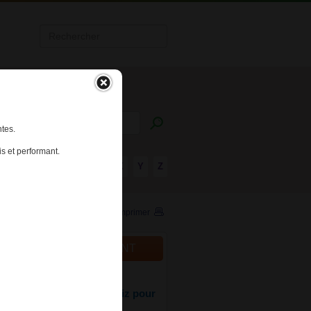
tes.
s et performant.
R
S
T
U
V
W
X
Y
Z
Imprimer
ALITÉS DU MÉDICAMENT
015
uté sur Meddispar : 4 quiz pour
 vos connaissances