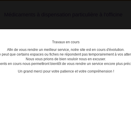
Médicaments à dispensation particulière à l'officine
Travaux en cours
Afin de vous rendre un meilleur service, notre site est en cours d'évolution.
lière
se peut que certains espaces ou fiches ne répondent pas temporairement à vos atten
Nous vous prions de bien vouloir nous en excuser.
ts en cours nous permettront bientôt de vous rendre un service encore plus préci
C
D
E
F
G
H
I
J
K
L
M
N
O
P
Q
Un grand merci pour votre patience et votre compréhension !
3400930316955 - OMLYCLO
ACTU
Date de mise à jour : 29/10/2025
05/02/2
L INJ STYLO PRE B/1
Nouvea
tester