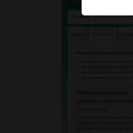
En bref
Médicament d'exception 
Identité
Prescription
Premi
Prescription réservée à cer
aux spécialistes et servic
aux spécialistes et servi
aux spécialistes et services
aux spécialistes et servic
Médicament d'exception
Indications ouvrant droit à pri
Asthme allergique :
- chez l'adulte et l'adolescent à 
améliorer le contrôle de l'asthme
persistant sévère, ayant un test c