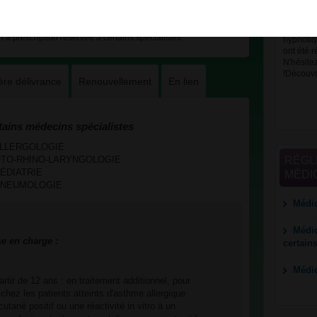
Différen
médicame
à prescription réservée à certains spécialistes
hypnotiqu
ont été r
N'hésite
!Découvre
ère délivrance
Renouvellement
En lien
tains médecins spécialistes
es ALLERGOLOGIE
RÉGL
ces OTO-RHINO-LARYNGOLOGIE
 PÉDIATRIE
MÉDI
es PNEUMOLOGIE
Médic
Médic
se en charge :
certain
Médi
partir de 12 ans : en traitement additionnel, pour
 chez les patients atteints d'asthme allergique
utané positif ou une réactivité in vitro à un