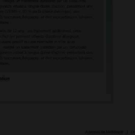
, malgré un traitement quotidien par un corticoïde
goniste inhalé à longue durée d'action, présentent une
ire (VEMS < 80 % de la valeur théorique), des
s nocturnes fréquents, et des exacerbations sévères,
sthme ;
ins de 12 ans : en traitement additionnel, pour
 chez les patients atteints d'asthme allergique
utané positif ou une réactivité in vitro à un
, malgré un traitement quotidien par un corticoïde
goniste inhalé à longue durée d'action, présentent des
s nocturnes fréquents, et des exacerbations sévères,
sthme.
ption
A propos de Meddispar
On