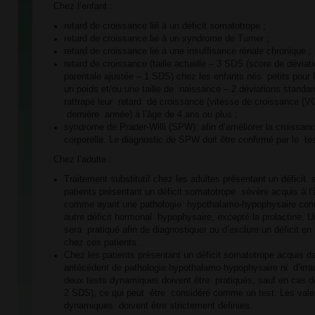
Chez l’enfant :
retard de croissance lié à un déficit somatotrope ;
retard de croissance lié à un syndrome de Turner ;
retard de croissance lié à une insuffisance rénale chronique ;
retard de croissance (taille actuelle – 3 SDS (score de déviati
parentale ajustée – 1 SDS) chez les enfants nés petits pour 
un poids et/ou une taille de naissance – 2 déviations standar
rattrapé leur retard de croissance (vitesse de croissance (V
dernière année) à l’âge de 4 ans ou plus ;
syndrome de Prader-Willi (SPW), afin d’améliorer la croissan
corporelle. Le diagnostic de SPW doit être confirmé par le te
Chez l’adulte :
Traitement substitutif chez les adultes présentant un déficit
patients présentant un déficit somatotrope sévère acquis à l’
comme ayant une pathologie hypothalamo-hypophysaire con
autre déficit hormonal hypophysaire, excepté la prolactine. 
sera pratiqué afin de diagnostiquer ou d’exclure un déficit 
chez ces patients.
Chez les patients présentant un déficit somatotrope acquis d
antécédent de pathologie hypothalamo-hypophysaire ni d’irrad
deux tests dynamiques doivent être pratiqués, sauf en cas d
2 SDS), ce qui peut être considéré comme un test. Les valeu
dynamiques doivent être strictement définies.