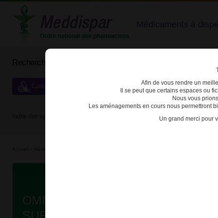
Médicaments à dispens
Rechercher un médicament
Afin de vous rendre un meilleu
Catégories de dispensation particulière
Il se peut que certains espaces ou f
Nous vous prions
Les aménagements en cours nous permettront bien
Index des spécialités :
A
B
C
D
E
F
G
H
Un grand merci pour v
Accueil
>
Médicaments bio...
>
Médicaments bio...
>
3400927552403 - OMNITROPE
Da
OMNITROPE 5mg/1,5ml SOL INJ 
SUREPAL B/1