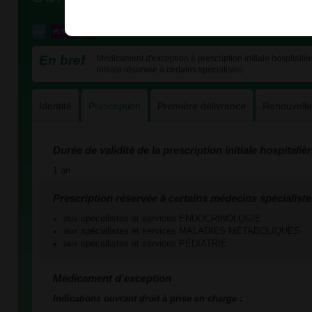
En bref
Médicament d'exception à prescription initiale hospitalièr
initiale réservée à certains spécialistes
Identité
Prescription
Première délivrance
Renouvell
Durée de validité de la prescription initiale hospitaliè
1 an
Prescription réservée à certains médecins spécialiste
aux spécialistes et services ENDOCRINOLOGIE
aux spécialistes et services MALADIES MÉTABOLIQUES
aux spécialistes et services PÉDIATRIE
Médicament d'exception
Indications ouvrant droit à prise en charge :