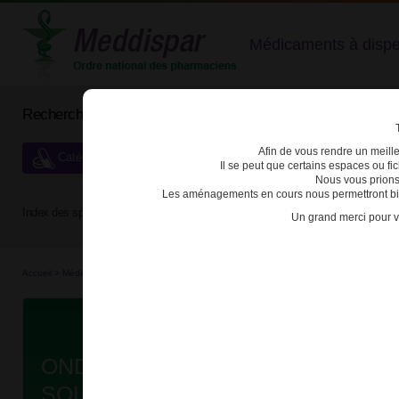
Médicaments à dispens
Rechercher un médicament
Afin de vous rendre un meilleu
Catégories de dispensation particulière
Il se peut que certains espaces ou f
Nous vous prions
Les aménagements en cours nous permettront bien
Index des spécialités :
A
B
C
D
E
F
G
H
Un grand merci pour v
Accueil
>
Médicaments d'e...
>
3400938055207 - ONDANSETRON ARROW GENERIQUES
D
ONDANSETRON ARROW GENERIQ
SOL INJ IV AMP B/1