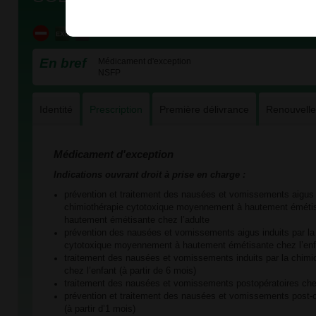
En bref
Médicament d'exception
NSFP
Identité
Prescription
Première délivrance
Renouvell
Médicament d'exception
Indications ouvrant droit à prise en charge :
prévention et traitement des nausées et vomissements aigus i
chimiothérapie cytotoxique moyennement à hautement émétisa
hautement émétisante chez l’adulte
prévention des nausées et vomissements aigus induits par la
cytotoxique moyennement à hautement émétisante chez l’enf
traitement des nausées et vomissements induits par la chimi
chez l’enfant (à partir de 6 mois)
traitement des nausées et vomissements postopératoires chez
prévention et traitement des nausées et vomissements post-o
(à partir d’1 mois)