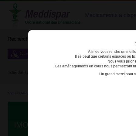
Médicaments à dispens
Rechercher un médicament
Afin de vous rendre un meilleu
Catégories de dispensation particulière
Il se peut que certains espaces ou f
Nous vous prions
Les aménagements en cours nous permettront bien
Index des spécialités :
A
B
C
D
E
F
G
H
Un grand merci pour v
Accueil
>
Médicaments en...
>
Médicaments all...
>
3400921801019 - IMODIUMLIQUICAPS
D
IMODIUMLIQUICAPS 2mg CAPS M