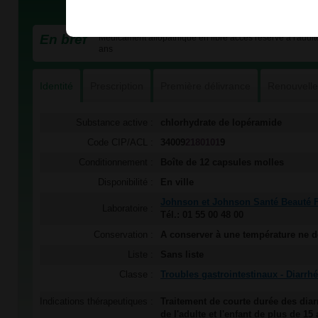
En bref
Médicament allopathique en libre accès réservé à l'adulte
ans
Identité
Prescription
Première délivrance
Renouvell
Substance active :
chlorhydrate de lopéramide
Code CIP/ACL :
34009
2180101
9
Conditionnement :
Boîte de 12 capsules molles
Disponibilité :
En ville
Johnson et Johnson Santé Beauté 
Laboratoire :
Tél.: 01 55 00 48 00
Conservation :
A conserver à une température ne 
Liste :
Sans liste
Classe :
Troubles gastrointestinaux - Diarrh
Indications thérapeutiques :
Traitement de courte durée des dia
de l'adulte et l'enfant de plus de 15