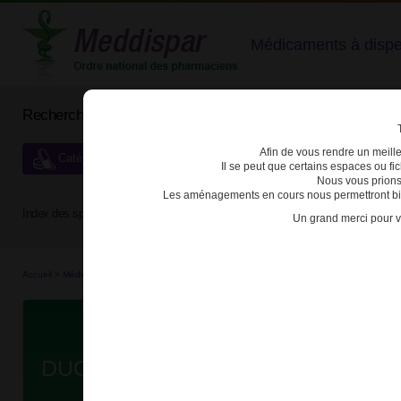
Médicaments à dispens
Rechercher un médicament
Afin de vous rendre un meilleu
Catégories de dispensation particulière
Il se peut que certains espaces ou f
Nous vous prions
Les aménagements en cours nous permettront bien
Index des spécialités :
A
B
C
D
E
F
G
H
Un grand merci pour v
Accueil
>
Médicaments en...
>
Médicaments all...
>
3400932463749 - DUOFILM
Da
DUOFILM SOL APPLI LOC FL/1