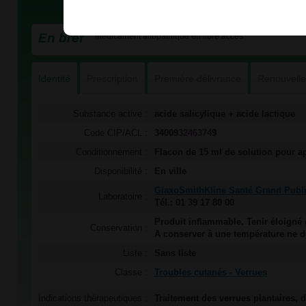
En bref
Médicament allopathique en libre accès
Identité
Prescription
Première délivrance
Renouvell
Substance active :
acide salicylique + acide lactique
Code CIP/ACL :
34009
3246374
9
Conditionnement :
Flacon de 15 ml de solution pour ap
Disponibilité :
En ville
GlaxoSmithKline Santé Grand Publ
Laboratoire :
Tél.: 01 39 17 80 00
Produit inflammable. Tenir éloigné
Conservation :
A conserver à une température ne 
Liste :
Sans liste
Classe :
Troubles cutanés - Verrues
Indications thérapeutiques :
Traitement des verrues plantaires, d