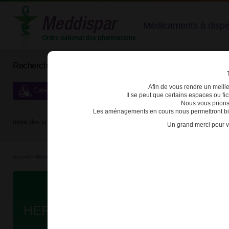
Médicaments à dispens
Rechercher un médicament
Afin de vous rendre un meilleu
Catégories de dispensation particulière
Il se peut que certains espaces ou f
Nous vous prions
Les aménagements en cours nous permettront bien
Index des spécialités :
A
B
C
D
E
F
G
H
Un grand merci pour v
Accueil
>
Médicaments en...
>
Médicaments all...
>
3400936288805 - HERPESEDERMYL
Da
HERPESEDERMYL 5% CREME B/