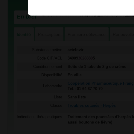
En bref
Médicament allopathique en libre accès réservé à l'adulte
Identité
Prescription
Première délivrance
Renouvell
Substance active :
aciclovir
Code CIP/ACL :
34009
3628880
5
Conditionnement :
Boîte de 1 tube de 2 g de crème
Disponibilité :
En ville
Coopération Pharmaceutique Franç
Laboratoire :
Tél.: 01 64 87 70 70
Liste :
Sans liste
Classe :
Troubles cutanés - Herpès
Indications thérapeutiques :
Traitement des poussées d'herpès la
aussi boutons de fièvre)