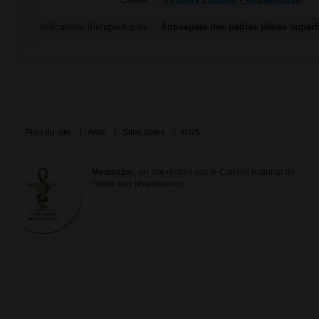
Classe :
Troubles cutanés - Antiseptique
Indications thérapeutiques :
Antisepsie des petites plaies superfi
Plan du site
Aide
Sites utiles
RSS
Meddispar
, un site réalisé par le Conseil national de
l'ordre des pharmaciens