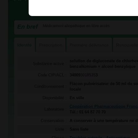
En bref
Médicament allopathique en libre accès
Identité
Prescription
Première délivrance
Renouvell
solution de digluconate de chlorhex
Substance active :
benzalkonium + alcool benzylique
Code CIP/ACL :
34009
3018535
3
Flacon pulvérisateur de 50 ml de so
Conditionnement :
locale
Disponibilité :
En ville
Coopération Pharmaceutique Franç
Laboratoire :
Tél.: 01 64 87 70 70
Conservation :
A conserver à une température ne 
Liste :
Sans liste