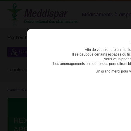
Médicaments à dispens
Rechercher un médicament
Afin de vous rendre un meilleu
Catégories de dispensation particulière
Il se peut que certains espaces ou f
Nous vous prions
Les aménagements en cours nous permettront bien
Index des spécialités :
A
B
C
D
E
F
G
H
Un grand merci pour v
Accueil
>
Médicaments en...
>
Médicaments all...
>
3400930185353 - HEXICID
Da
HEXICID 0,25g/0,025 g/4 mL pour
APPLI LOC FL/1