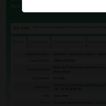
B/4
En bref
Médicament allopathique en libre accès réservé à l’adult
Identité
Prescription
Première délivrance
Renouvell
Substance active :
sorbitol + citrate de sodium + laur
Code CIP/ACL :
34009
3496875
4
Boîte de 4 récipients unidoses de 6,
Conditionnement :
avec canule
Disponibilité :
En ville
Johnson et Johnson Santé Beauté 
Laboratoire :
Tél.: 01 55 00 48 00
Liste :
Sans liste
Classe :
Troubles gastrointestinaux - Consti