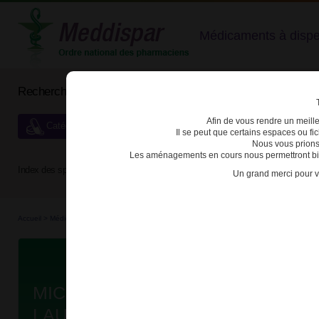
Médicaments à dispens
Rechercher un médicament
Afin de vous rendre un meilleu
Catégories de dispensation particulière
Il se peut que certains espaces ou f
Nous vous prions
Les aménagements en cours nous permettront bien
Index des spécialités :
A
B
C
D
E
F
G
H
Un grand merci pour v
Accueil
>
Médicaments en...
>
Médicaments all...
>
3400934968754 - MICROLAX SORBIT
Da
MICROLAX SORBITOL CITRATE E
LAURILSULFOACETATE DE SODI