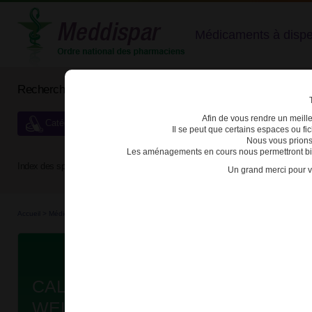
Médicaments à dispens
Rechercher un médicament
Afin de vous rendre un meilleu
Catégories de dispensation particulière
Il se peut que certains espaces ou f
Nous vous prions
Les aménagements en cours nous permettront bien
Index des spécialités :
A
B
C
D
E
F
G
H
Un grand merci pour v
Accueil
>
Médicaments en...
>
Médicaments hom...
>
3400938864298 - CALENDULA OFF
Da
CALENDULA OFFICINALIS TEIN
WELEDA SOL APPLI CUT FL/1