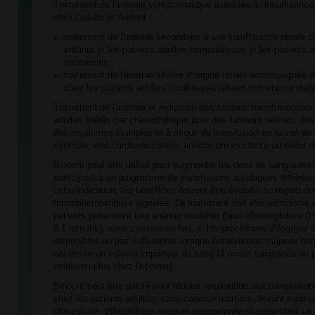
Traitement de l'anémie symptomatique associée à l'insuffisance
chez l'adulte et l'enfant :
traitement de l'anémie secondaire à une insuffisance rénale c
enfants et les patients adultes hémodialysés et les patients a
péritonéale ;
traitement de l'anémie sévère d'origine rénale accompagnée 
chez les patients adultes insuffisants rénaux non encore dial
Traitement de l'anémie et réduction des besoins transfusionnels
adultes traités par chimiothérapie pour des tumeurs solides, d
des myélomes multiples et à risque de transfusion en raison de l
exemple, état cardiovasculaire, anémie pré-existante au début de
Binocrit peut être utilisé pour augmenter les dons de sang aut
participant à un programme de transfusions autologues différées. 
cette indication, les bénéfices doivent être évalués au regard 
thromboemboliques signalés. Le traitement doit être administré
patients présentant une anémie modérée (taux d'hémoglobine (Hb
8,1 mmol/L), sans carence en fer), si les procédures d'épargne 
disponibles ou pas suffisantes lorsque l'intervention majeure no
nécessite un volume important de sang (4 unités sanguines ou 
unités ou plus chez l'homme).
Binocrit peut être utilisé pour réduire l'exposition aux transfus
chez les patients adultes, sans carence martiale, devant subir u
chirurgicale orthopédique majeure programmée et présentant un