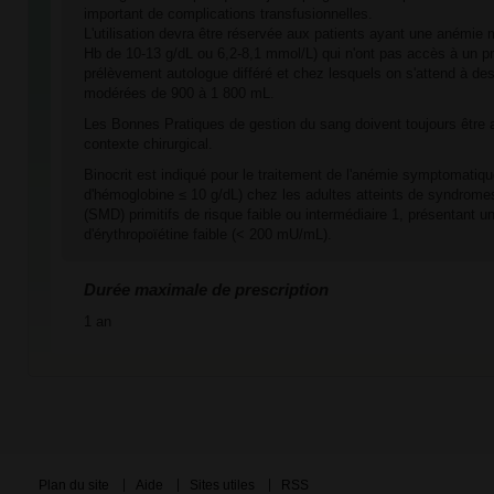
important de complications transfusionnelles.
L'utilisation devra être réservée aux patients ayant une anémie
Hb de 10-13 g/dL ou 6,2-8,1 mmol/L) qui n'ont pas accès à un 
prélèvement autologue différé et chez lesquels on s'attend à de
modérées de 900 à 1 800 mL.
Les Bonnes Pratiques de gestion du sang doivent toujours être 
contexte chirurgical.
Binocrit est indiqué pour le traitement de l'anémie symptomatiqu
d'hémoglobine ≤ 10 g/dL) chez les adultes atteints de syndrom
(SMD) primitifs de risque faible ou intermédiaire 1, présentant u
d'érythropoïétine faible (< 200 mU/mL).
Durée maximale de prescription
1 an
Plan du site
Aide
Sites utiles
RSS