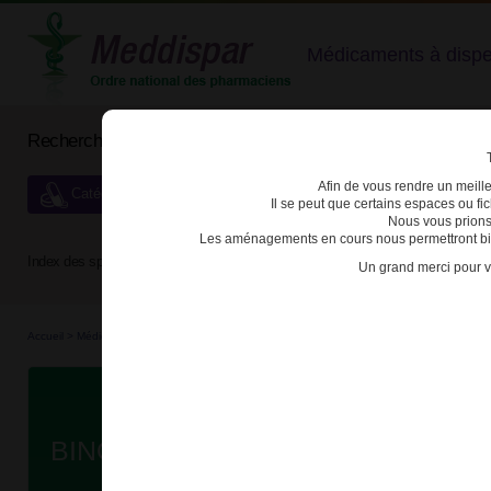
Médicaments à dispens
Rechercher un médicament
Afin de vous rendre un meilleu
Catégories de dispensation particulière
Il se peut que certains espaces ou f
Nous vous prions
Les aménagements en cours nous permettront bien
Index des spécialités :
A
B
C
D
E
F
G
H
Un grand merci pour v
Accueil
>
Médicaments
>
3400938216837 - BINOCRIT
D
BINOCRIT 10000UI/1ml SOL INJ S