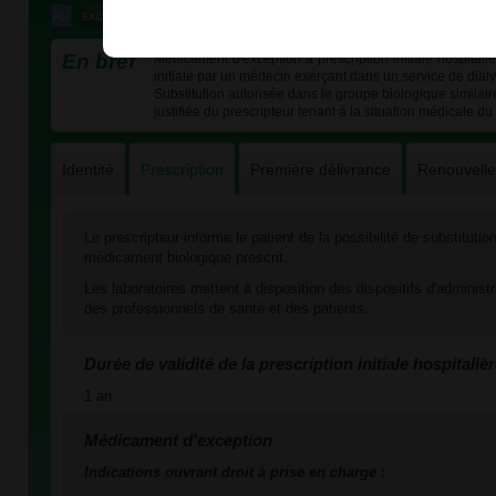
En bref
Médicament d'exception à prescription initiale hospital
initiale par un médecin exerçant dans un service de dial
Substitution autorisée dans le groupe biologique similai
justifiée du prescripteur tenant à la situation médicale du
Identité
Prescription
Première délivrance
Renouvell
Le prescripteur informe le patient de la possibilité de substituti
médicament biologique prescrit.
Les laboratoires mettent à disposition des dispositifs d'administ
des professionnels de santé et des patients.
Durée de validité de la prescription initiale hospitaliè
1 an
Médicament d'exception
Indications ouvrant droit à prise en charge :