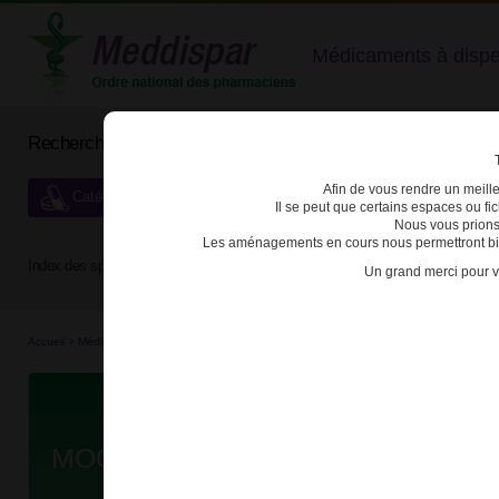
Médicaments à dispens
Rechercher un médicament
Afin de vous rendre un meilleu
Catégories de dispensation particulière
Il se peut que certains espaces ou f
Nous vous prions
Les aménagements en cours nous permettront bien
Index des spécialités :
A
B
C
D
E
F
G
H
Un grand merci pour v
Accueil
>
Médicaments
>
3400930271261 - MOGADON
D
MOGADON 5mg CPR SEC B/5