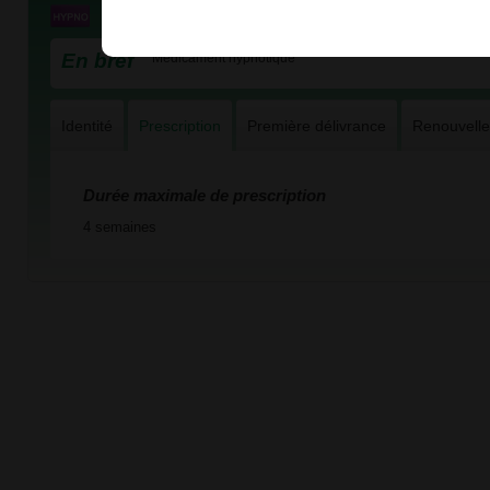
En bref
Médicament hypnotique
Identité
Prescription
Première délivrance
Renouvell
Durée maximale de prescription
4 semaines