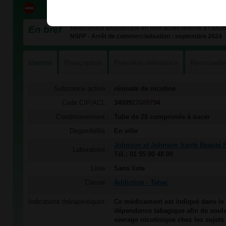
En bref
Médicament allopathique en libre accès réservé à l'adulte
NSFP - Arrêt de commercialisation : septembre 2024
Identité
Prescription
Première délivrance
Renouvell
Substance active :
résinate de nicotine
Code CIP/ACL :
34009
2760979
4
Conditionnement :
Tube de 20 comprimés à sucer
Disponibilité :
En ville
Johnson et Johnson Santé Beauté 
Laboratoire :
Tél.: 01 55 00 48 00
Liste :
Sans liste
Classe :
Addiction - Tabac
Indications thérapeutiques :
Ce médicament est indiqué dans le 
dépendance tabagique afin de soul
sevrage nicotinique chez les sujets 