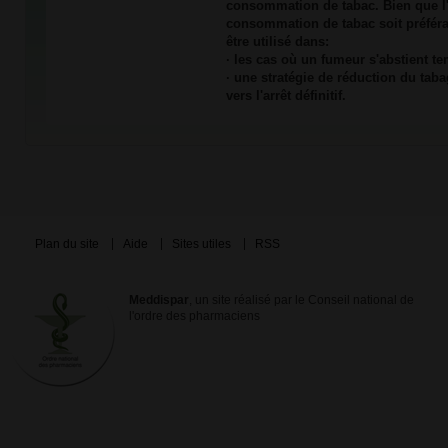
consommation de tabac. Bien que l'ar
consommation de tabac soit préfér
être utilisé dans:
· les cas où un fumeur s'abstient t
· une stratégie de réduction du ta
vers l'arrêt définitif.
Plan du site
Aide
Sites utiles
RSS
Meddispar
, un site réalisé par le Conseil national de
l'ordre des pharmaciens