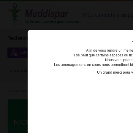
Médicaments à dispens
Rechercher un médicament
Afin de vous rendre un meilleu
Catégories de dispensation particulière
Il se peut que certains espaces ou f
Nous vous prions
Les aménagements en cours nous permettront bien
Index des spécialités :
A
B
C
D
E
F
G
H
Un grand merci pour v
Accueil
>
Médicaments
>
3400927609794 - NICORETTE
Da
NICORETTE 2mg CPR À SUC T/20