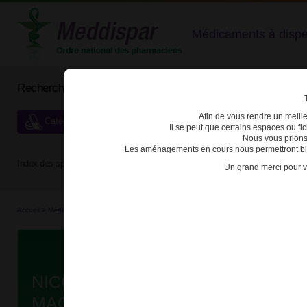
Médicaments à dispens
Rechercher un médicament
Afin de vous rendre un meilleu
Catégories de dispensation particulière
Il se peut que certains espaces ou f
Nous vous prions
Les aménagements en cours nous permettront bien
Index des spécialités :
A
B
C
D
E
F
G
H
Un grand merci pour v
Accueil
>
Médicaments
>
3400937098977 - NICORETTE FRUITS SANS SUCRE
Da
NICORETTE FRUITS SANS SUCR
MACH B/30