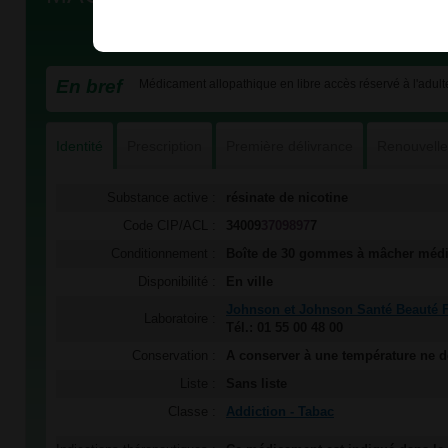
En bref
Médicament allopathique en libre accès réservé à l'adulte
Identité
Prescription
Première délivrance
Renouvell
Substance active :
résinate de nicotine
Code CIP/ACL :
34009
3709897
7
Conditionnement :
Boîte de 30 gommes à mâcher méd
Disponibilité :
En ville
Johnson et Johnson Santé Beauté 
Laboratoire :
Tél.: 01 55 00 48 00
Conservation :
A conserver à une température ne d
Liste :
Sans liste
Classe :
Addiction - Tabac