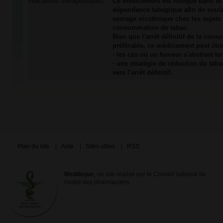
Indications thérapeutiques :
Ce médicament est indiqué dans le 
dépendance tabagique afin de soul
sevrage nicotinique chez les sujets 
consommation de tabac.
Bien que l'arrêt définitif de la con
préférable, ce médicament peut être 
· les cas où un fumeur s'abstient t
· une stratégie de réduction du ta
vers l'arrêt définitif.
Plan du site
Aide
Sites utiles
RSS
Meddispar
, un site réalisé par le Conseil national de
l'ordre des pharmaciens