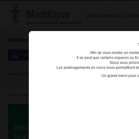
Médicaments à dispens
Rechercher un médicament
Afin de vous rendre un meilleu
Catégories de dispensation particulière
Il se peut que certains espaces ou f
Nous vous prions
Les aménagements en cours nous permettront bien
Index des spécialités :
A
B
C
D
E
F
G
H
Un grand merci pour v
Accueil
>
Médicaments
>
3400934839214 - NICORETTE INHALEUR
Da
NICORETTE INHALEUR 10mg CA
B/42