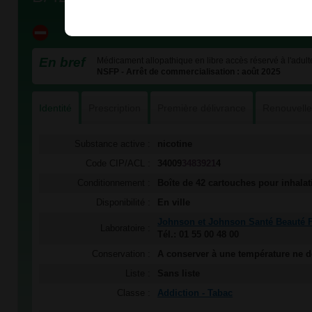
En bref
Médicament allopathique en libre accès réservé à l'adulte
NSFP - Arrêt de commercialisation : août 2025
Identité
Prescription
Première délivrance
Renouvell
Substance active :
nicotine
Code CIP/ACL :
34009
3483921
4
Conditionnement :
Boîte de 42 cartouches pour inhala
Disponibilité :
En ville
Johnson et Johnson Santé Beauté 
Laboratoire :
Tél.: 01 55 00 48 00
Conservation :
A conserver à une température ne 
Liste :
Sans liste
Classe :
Addiction - Tabac