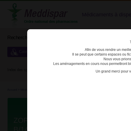
Médicaments à dispens
Rechercher un médicament
Afin de vous rendre un meilleu
Catégories de dispensation particulière
Il se peut que certains espaces ou f
Nous vous prions
Les aménagements en cours nous permettront bien
Index des spécialités :
A
B
C
D
E
F
G
H
Un grand merci pour v
Accueil
>
Médicaments
>
3400938122763 - ZOPICLONE EVOLUGEN
Da
ZOPICLONE EVOLUGEN 7,5mg C
B/14