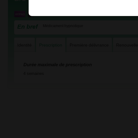
En bref
Médicament hypnotique
Identité
Prescription
Première délivrance
Renouvell
Durée maximale de prescription
4 semaines