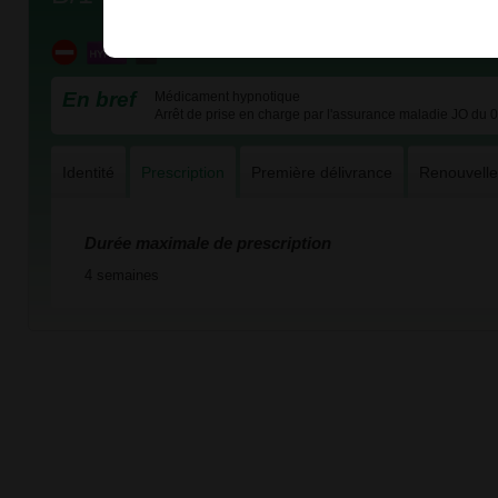
En bref
Médicament hypnotique
Arrêt de prise en charge par l'assurance maladie JO du 
Identité
Prescription
Première délivrance
Renouvell
Durée maximale de prescription
4 semaines