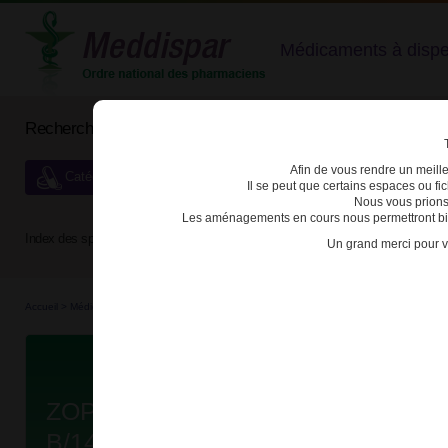
Médicaments à dispens
Rechercher un médicament
Afin de vous rendre un meilleu
Catégories de dispensation particulière
Il se peut que certains espaces ou f
Nous vous prions
Les aménagements en cours nous permettront bien
Index des spécialités :
A
B
C
D
E
F
G
H
Un grand merci pour v
Accueil
>
Médicaments
>
3400936772694 - ZOPICLONE WINTHROP
D
ZOPICLONE WINTHROP 7,5mg C
B/14