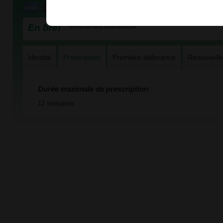
En bref
Médicament anxiolytique
Identité
Prescription
Première délivrance
Renouvell
Durée maximale de prescription
12 semaines