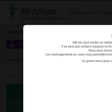
Médicaments à dispens
Rechercher un médicament
Afin de vous rendre un meilleu
Catégories de dispensation particulière
Il se peut que certains espaces ou f
Nous vous prions
Les aménagements en cours nous permettront bien
Index des spécialités :
A
B
C
D
E
F
G
H
Un grand merci pour v
Accueil
>
Substances véné...
>
Médicaments hyp...
>
3400930059531 - DIAZEPAM ARRO
Da
DIAZEPAM ARROW 10mg CPR SE