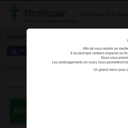
Médicaments à dispens
Rechercher un médicament
Afin de vous rendre un meilleu
Catégories de dispensation particulière
Il se peut que certains espaces ou f
Nous vous prions
Les aménagements en cours nous permettront bien
Index des spécialités :
A
B
C
D
E
F
G
H
Un grand merci pour v
Accueil
>
Recherche
Resultats de votre recherche