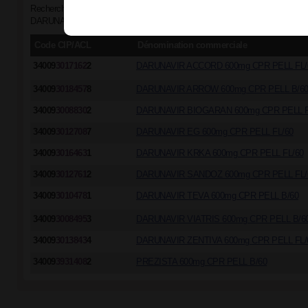
Recherche par groupe générique "DARUNAVIR (ETHANOLATE DE) équiv
DARUNAVIR 600 mg - DARUNAVIR 600 mg - PRE..."
Code CIP/ACL
Dénomination commerciale
34009
3017162
2
DARUNAVIR ACCORD 600mg CPR PELL FL/
34009
3018457
8
DARUNAVIR ARROW 600mg CPR PELL B/6
34009
3008830
2
DARUNAVIR BIOGARAN 600mg CPR PELL F
34009
3012708
7
DARUNAVIR EG 600mg CPR PELL FL/60
34009
3016463
1
DARUNAVIR KRKA 600mg CPR PELL FL/60
34009
3012761
2
DARUNAVIR SANDOZ 600mg CPR PELL FL/
34009
3010478
1
DARUNAVIR TEVA 600mg CPR PELL B/60
34009
3008495
3
DARUNAVIR VIATRIS 600mg CPR PELL B/6
34009
3013843
4
DARUNAVIR ZENTIVA 600mg CPR PELL FL/
34009
3931408
2
PREZISTA 600mg CPR PELL B/60