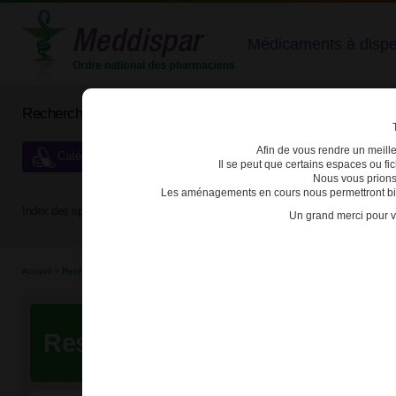
Médicaments à dispens
Rechercher un médicament
Afin de vous rendre un meilleu
Catégories de dispensation particulière
Il se peut que certains espaces ou f
Nous vous prions
Les aménagements en cours nous permettront bien
Index des spécialités :
A
B
C
D
E
F
G
H
Un grand merci pour v
Accueil
>
Recherche
Resultats de votre recherche