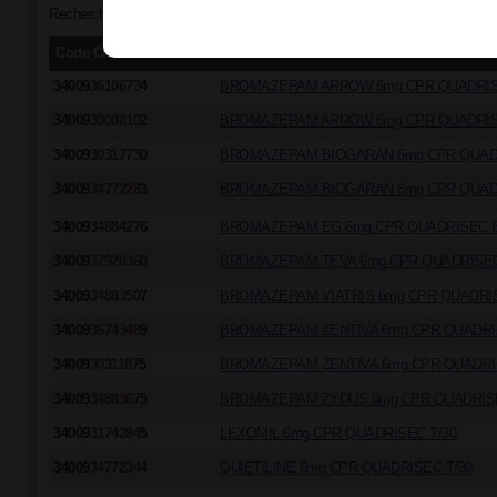
Recherche par groupe générique "BROMAZEPAM 6 mg - LEXOMIL, compri
Code CIP/ACL
Dénomination commerciale
34009
3610673
4
BROMAZEPAM ARROW 6mg CPR QUADRISE
34009
3000810
2
BROMAZEPAM ARROW 6mg CPR QUADRIS
34009
3031773
0
BROMAZEPAM BIOGARAN 6mg CPR QUADR
34009
3477228
3
BROMAZEPAM BIOGARAN 6mg CPR QUADR
34009
3488427
6
BROMAZEPAM EG 6mg CPR QUADRISEC B
34009
3792036
0
BROMAZEPAM TEVA 6mg CPR QUADRISEC
34009
3488350
7
BROMAZEPAM VIATRIS 6mg CPR QUADRIS
34009
3674348
9
BROMAZEPAM ZENTIVA 6mg CPR QUADRI
34009
3031187
5
BROMAZEPAM ZENTIVA 6mg CPR QUADRI
34009
3488367
5
BROMAZEPAM ZYDUS 6mg CPR QUADRISE
34009
3174284
5
LEXOMIL 6mg CPR QUADRISEC T/30
34009
3477234
4
QUIETILINE 6mg CPR QUADRISEC T/30