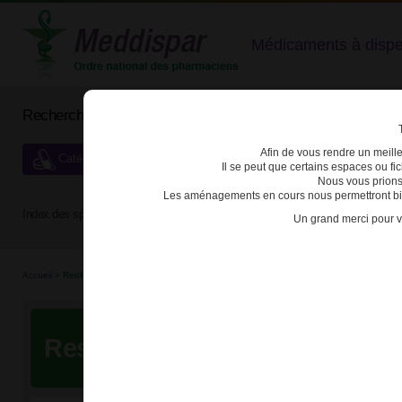
Médicaments à dispens
Rechercher un médicament
Afin de vous rendre un meilleu
Catégories de dispensation particulière
Il se peut que certains espaces ou f
Nous vous prions
Les aménagements en cours nous permettront bien
Index des spécialités :
A
B
C
D
E
F
G
H
Un grand merci pour v
Accueil
>
Recherche
Resultats de votre recherche