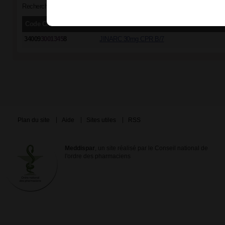
Recherche par groupe générique "TOLVAPTAN 30 mg - JINARC 30 mg, co
Code CIP/ACL
Dénomination commerciale
34009
3001345
8
JINARC 30mg CPR B/7
Plan du site
Aide
Sites utiles
RSS
Meddispar
, un site réalisé par le Conseil national de
l'ordre des pharmaciens