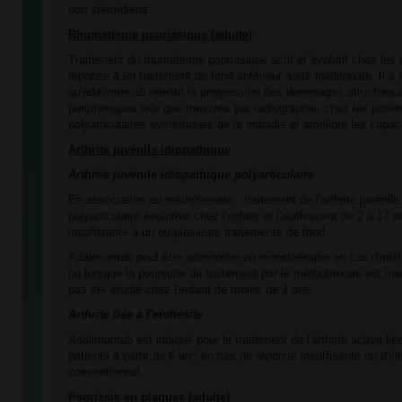
non stéroïdiens.
Rhumatisme psoriasique (adulte)
Traitement du rhumatisme psoriasique actif et évolutif chez les 
réponse à un traitement de fond antérieur a été inadéquate. Il a
qu'adalimumab ralentit la progression des dommages structuraux
périphériques tels que mesurés par radiographie, chez les patie
polyarticulaires symétriques de la maladie et améliore les capaci
Arthrite juvénile idiopathique
Arthrite juvénile idiopathique polyarticulaire
En association au méthotrexate : traitement de l'arthrite juvénile
polyarticulaire évolutive chez l'enfant et l'adolescent de 2 à 17
insuffisante à un ou plusieurs traitements de fond.
Adalimumab peut être administré en monothérapie en cas d'into
ou lorsque la poursuite du traitement par le méthotrexate est i
pas été étudié chez l'enfant de moins de 2 ans.
Arthrite liée à l'enthésite
Adalimumab est indiqué pour le traitement de l'arthrite active lié
patients à partir de 6 ans en cas de réponse insuffisante ou d'in
conventionnel.
Psoriasis en plaques (adulte)