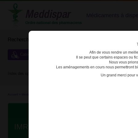
Médicaments à dispens
Rechercher un médicament
Afin de vous rendre un meilleu
Catégories de dispensation particulière
Il se peut que certains espaces ou f
Nous vous prions
Les aménagements en cours nous permettront bien
Index des spécialités :
A
B
C
D
E
F
G
H
Un grand merci pour v
Accueil
>
Médicaments
>
3400930254073 - IMRALDI
Da
IMRALDI 40mg SOL INJ SER PRE 