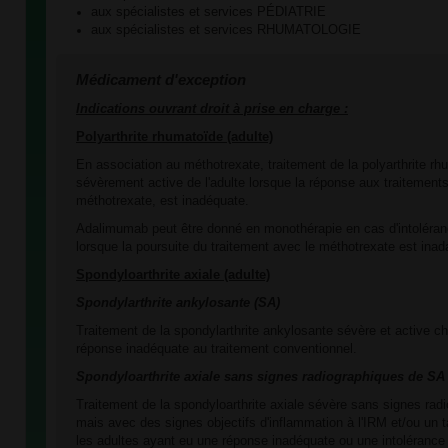
aux spécialistes et services PÉDIATRIE
aux spécialistes et services RHUMATOLOGIE
Médicament d'exception
Indications ouvrant droit à prise en charge :
Polyarthrite rhumatoïde (adulte)
En association au méthotrexate, traitement de la polyarthrite 
sévèrement active de l'adulte lorsque la réponse aux traitements
méthotrexate, est inadéquate.
Adalimumab peut être donné en monothérapie en cas d'intoléra
lorsque la poursuite du traitement avec le méthotrexate est inad
Spondyloarthrite
axiale
(adu
lte)
Spondylarthrite ankylosante (SA)
Traitement de la spondylarthrite ankylosante sévère et active ch
réponse inadéquate au traitement conventionnel.
Spondyloarthrite axiale sans signes radiographiques de SA
Traitement de la spondyloarthrite axiale sévère sans signes rad
mais avec des signes objectifs d'inflammation à l'IRM et/ou un
les adultes ayant eu une réponse inadéquate ou une intolérance