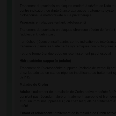
Traitement du psoriasis en plaques modéré à sévère de l'adulte
contre-indication, ou d'intolérance aux autres traitements systé
ciclosporine, le méthotrexate ou la puvathérapie.
Psoriasis en plaques (enfant, adolescent)
Traitement du psoriasis en plaques chronique sévère de l'enfant 
l'adolescent, défini par :
- un échec (réponse insuffisante, contre-indication ou intoléran
traitements parmi les traitements systémiques non biologiques et
- et une forme étendue et/ou un retentissement psychosocial im
Hidrosadénite suppurée (adulte)
Traitement de l'hidrosadénite suppurée (maladie de Verneuil) ac
chez les adultes en cas de réponse insuffisante au traitement 
de l'HS.
Maladie de Crohn
Adulte
: traitement de la maladie de Crohn active modérée à sé
qui n'ont pas répondu malgré un traitement approprié et bien con
et/ou un immunosuppresseur ; ou chez lesquels ce traitement es
toléré.
Enfant et adolescent :
traitement de la maladie de Crohn active