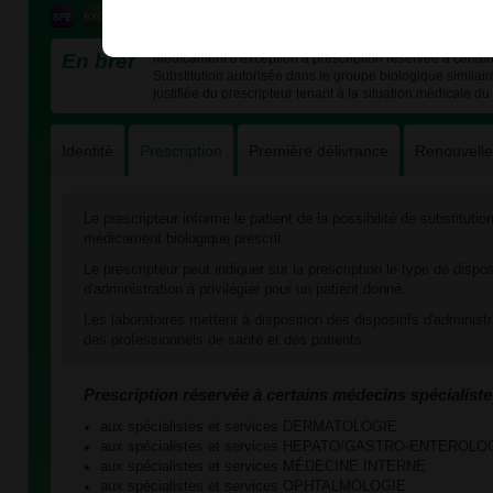
En bref
Médicament d'exception à prescription réservée à certain
Substitution autorisée dans le groupe biologique similai
justifiée du prescripteur tenant à la situation médicale du 
Identité
Prescription
Première délivrance
Renouvell
Le prescripteur informe le patient de la possibilité de substituti
médicament biologique prescrit.
Le prescripteur peut indiquer sur la prescription le type de dispos
d'administration à privilégier pour un patient donné.
Les laboratoires mettent à disposition des dispositifs d'administ
des professionnels de santé et des patients.
Prescription réservée à certains médecins spécialiste
aux spécialistes et services DERMATOLOGIE
aux spécialistes et services HEPATO/GASTRO-ENTEROLO
aux spécialistes et services MÉDECINE INTERNE
aux spécialistes et services OPHTALMOLOGIE