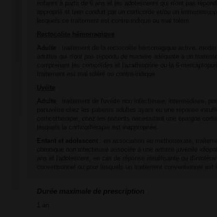
enfants à partir de 6 ans et les adolescents qui n'ont pas répon
approprié et bien conduit par un corticoïde et/ou un immunosup
lesquels ce traitement est contre-indiqué ou mal toléré.
Rectocolite hémorragique
Adulte
: traitement de la rectocolite hémorragique active, modé
adultes qui n'ont pas répondu de manière adéquate à un traitem
comprenant les corticoïdes et l'azathioprine ou la 6-mercaptopur
traitement est mal toléré ou contre-indiqué.
Uvéite
Adulte
: traitement de l'uvéite non infectieuse, intermédiaire, pos
panuvéite chez les patients adultes ayant eu une réponse insuffi
corticothérapie, chez les patients nécessitant une épargne cort
lesquels la corticothérapie est inappropriée.
Enfant et adolescent
: en association au méthotrexate, traitemen
chronique non infectieuse associée à une arthrite juvénile idiopa
ans et l'adolescent, en cas de réponse insuffisante ou d'intoléra
conventionnel ou pour lesquels un traitement conventionnel est 
Durée maximale de prescription
1 an