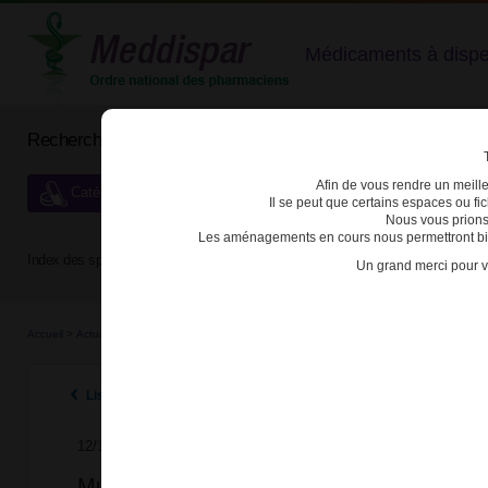
Médicaments à dispens
Rechercher un médicament
Afin de vous rendre un meilleu
Catégories de dispensation particulière
Il se peut que certains espaces ou f
Nous vous prions
Les aménagements en cours nous permettront bien
Index des spécialités :
A
B
C
D
E
F
G
H
Un grand merci pour v
Accueil
>
Actualités
>
2011
>
Multaq : restrictions d’utilisation et surveillance particuliè
Listes des actualités 2011
12/12/2011
Multaq : restrictions d’utilisation et surveil