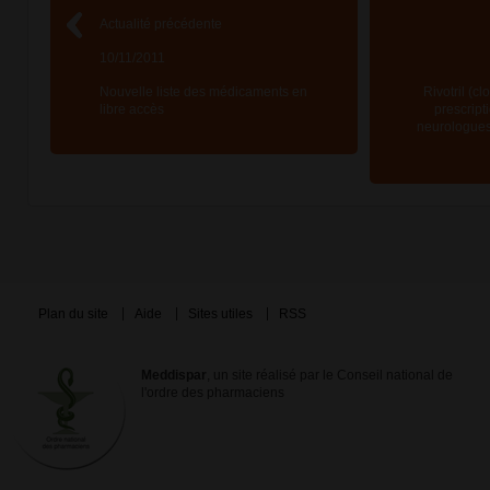
Actualité précédente
10/11/2011
Nouvelle liste des médicaments en
Rivotril (c
libre accès
prescript
neurologues
Plan du site
Aide
Sites utiles
RSS
Meddispar
, un site réalisé par le Conseil national de
l'ordre des pharmaciens