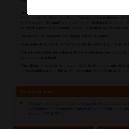
Suite à la réévaluation bénéfice/risque de Multaq par l'Agence 
Médicament, le laboratoire Sanofi-Aventis, en accord avec l’Afs
professionnels de santé des nouvelles restrictions d'utilisation, c
en garde à prendre en compte lors de l'utilisation de dronédarone.
Désormais, le traitement par Multaq doit entre autres :
- être initié et surveillé uniquement sous le contrôle d’un spécialis
- faire l’objet d’une surveillance étroite et régulière des fonctions
pulmonaire du patient.
Par ailleurs, à partir du 1er janvier 2012, Multaq sera radié de l
remboursables (par arrêté du 1er décembre 2011 publié au Journal 
En savoir plus
Multaq® : réévaluation bénéfice/risque de Multaq aboutissant
d'utilisation et à de nouvelles mises en garde - Lettre aux pr
Afssaps (18/10/2011)