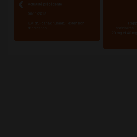
Actualité précédente
06/11/2015
ILARIS (canakinumab) : extension
Rappe
d'indication
spécialités
20 mg et 40 mg