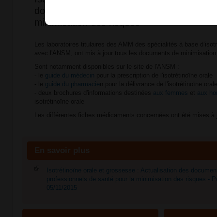
documents destinés aux professionnels de
minimisation des risques
Les laboratoires titulaires des AMM des spécialités à base d’isot
avec l'ANSM, ont mis à jour tous les documents de minimisation
Sont notamment ​disponibles sur le site de l'ANSM :
- le
guide du médecin
pour la prescription de l'isotrétinoïne orale
- le
guide du pharmacie
n pour la délivrance de l'isotrétinoïne oral
- ​deux brochures d'informations destinées
aux femmes
et
aux h
isotrétinoïne orale
Les différentes fiches médicaments concernées ont été mises à 
En savoir plus
Isotrétinoïne orale et grossesse : Actualisation des documen
professionnels de santé pour la minimisation des risques - P
05/11/2015