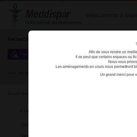
Médicaments à dispens
Rechercher un médicament
Afin de vous rendre un meilleu
Catégories de dispensation particulière
Il se peut que certains espaces ou f
Nous vous prions
Les aménagements en cours nous permettront bien
Index des spécialités :
A
B
C
D
E
F
G
H
Un grand merci pour v
Accueil
>
Actualités
>
2015
>
Isotrétinoïne orale et grossesse : actualisation de tous 
Listes des actualités 2015
10/11/2015
Isotrétinoïne orale et grossesse : actualisa