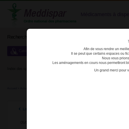
Médicaments à dispens
Rechercher un médicament
Afin de vous rendre un meilleu
Catégories de dispensation particulière
Il se peut que certains espaces ou f
Nous vous prions
Les aménagements en cours nous permettront bien
Index des spécialités :
A
B
C
D
E
F
G
H
Un grand merci pour v
Accueil
>
Actualités
>
2024
>
Difficultés d’approvisionnement en Praluent 300 mg : les
Listes des actualités 2024
05/09/2024