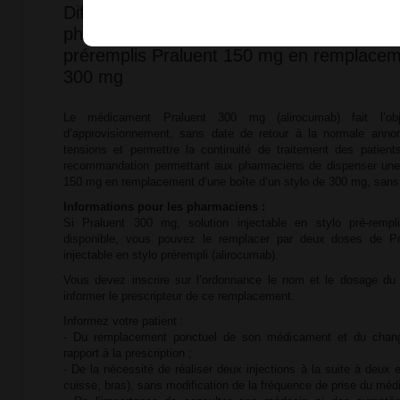
Difficultés d’approvisionnement en Praluen
pharmaciens peuvent dispenser une boîte 
préremplis Praluent 150 mg en remplacem
300 mg
Le médicament Praluent 300 mg (alirocumab) fait l’obj
d’approvisionnement, sans date de retour à la normale annon
tensions et permettre la continuité de traitement des patien
recommandation permettant aux pharmaciens de dispenser une
150 mg en remplacement d’une boîte d’un stylo de 300 mg, sans 
Informations pour les pharmaciens :
Si Praluent 300 mg, solution injectable en stylo pré-rempl
disponible, vous pouvez le remplacer par deux doses de Pr
injectable en stylo prérempli (alirocumab).
Vous devez inscrire sur l’ordonnance le nom et le dosage d
informer le prescripteur de ce remplacement.
Informez votre patient :
- Du remplacement ponctuel de son médicament et du chang
rapport à la prescription ;
- De la nécessité de réaliser deux injections à la suite à deux en
cuisse, bras), sans modification de la fréquence de prise du mé