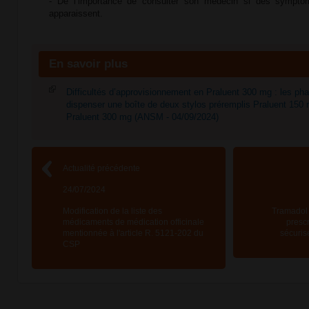
- De l’importance de consulter son médecin si des symptôme
apparaissent.
En savoir plus
Difficultés d’approvisionnement en Praluent 300 mg : les p
dispenser une boîte de deux stylos préremplis Praluent 15
Praluent 300 mg (ANSM - 04/09/2024)
Actualité précédente
24/07/2024
Modification de la liste des
Tramadol 
médicaments de médication officinale
presc
mentionnée à l'article R. 5121-202 du
sécuris
CSP