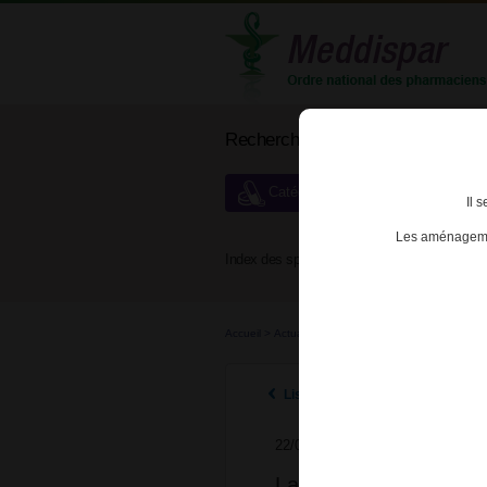
Rechercher un médicament
Catégories de dispensation particu
Il 
Les aménagemen
Index des spécialités :
A
B
Accueil
>
Actualités
>
2024
>
La synthèse réglemen
Listes des actualités 2024
22/07/2024
La synthèse réglemen