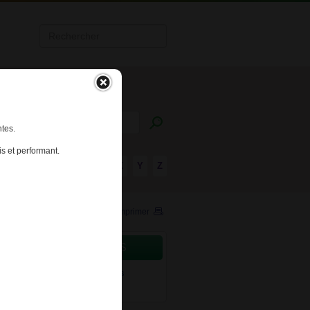
tes.
s et performant.
R
S
T
U
V
W
X
Y
Z
Imprimer
CAMENTS CONCERNÉS
ments stupéfiants et assimilés