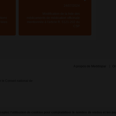
24/07/2024
Modification de la liste des
tions
médicaments de médication officinale
 liées
mentionnée à l'article R. 5121-202 du
CSP
A propos de Meddispar
On
ar le Conseil national de
eptez l'utilisation de cookies pour comptabiliser le nombre de visites et les pa