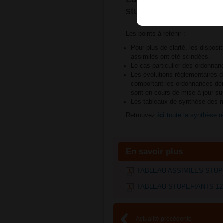
stupéfiants a été mise
Les points à retenir :
Pour plus de clarté, les dispos
assimilés ont été scindées.
Le cas particulier des ordonnan
Les évolutions réglementaires 
comportant les ordonnances dém
sont en cours de mise à jour sur
Les tableaux de synthèse des mé
Retrouvez
ici
toute la synthèse r
En savoir plus
TABLEAU ASSIMILES STUPEF
TABLEAU STUPEFIANTS 1204
Actualité précédente