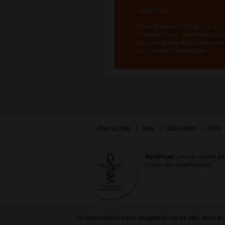
28/06/2024
Depo Provera 150 mg/3 mL et
Colprone 5 mg : nouvelles condi
de prescription et de délivrance,
au risque de méningiome
Plan du site
Aide
Sites utiles
RSS
Meddispar
, un site réalisé p
l'ordre des pharmaciens
En poursuivant votre navigation sur ce site, vous acc