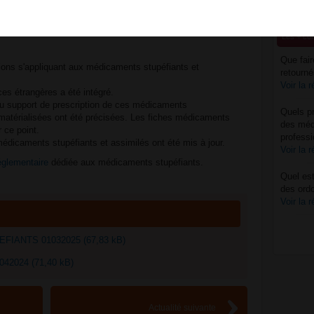
 à jour !
QUES
Les + co
Que fai
itions s'appliquant aux médicaments stupéfiants et
retourné
Voir la 
ces étrangères a été intégré.
du support de prescription de ces médicaments
Quels pr
atérialisées ont été précisées. Les fiches médicaments
des méd
 ce point.
professi
dicaments stupéfiants et assimilés ont été mis à jour.
Voir la 
églementaire
dédiée aux médicaments stupéfiants.
Quel est
des ord
Voir la 
IANTS 01032025 (67,83 kB)
2024 (71,40 kB)
Actualité suivante