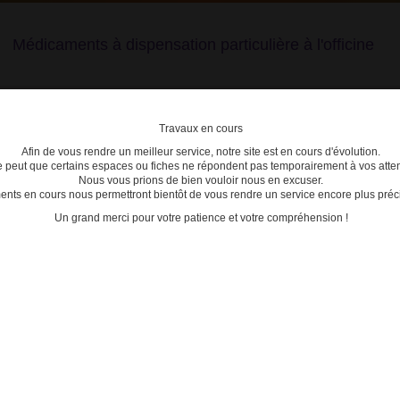
Médicaments à dispensation particulière à l'officine
Travaux en cours
Afin de vous rendre un meilleur service, notre site est en cours d'évolution.
lière
se peut que certains espaces ou fiches ne répondent pas temporairement à vos atten
Nous vous prions de bien vouloir nous en excuser.
ts en cours nous permettront bientôt de vous rendre un service encore plus préci
C
D
E
F
G
H
I
J
K
L
M
N
O
P
Q
Un grand merci pour votre patience et votre compréhension !
taire dédiée aux médicaments stupéfiants a été mise à jour !
MÉDI
- Médica
taire dédiée aux médicaments