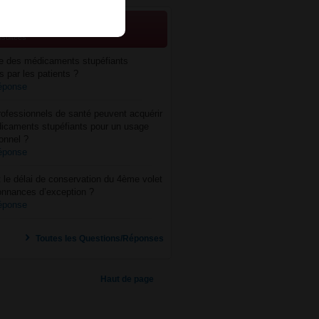
TIONS / REPONSES
nsultées
re des médicaments stupéfiants
s par les patients ?
réponse
ofessionnels de santé peuvent acquérir
icaments stupéfiants pour un usage
onnel ?
réponse
 le délai de conservation du 4ème volet
onnances d’exception ?
réponse
Toutes les Questions/Réponses
Haut de page