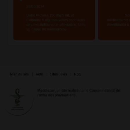
28/06/2024
Depo Provera 150 mg/3 mL et
Mod
Colprone 5 mg : nouvelles conditions
médicaments d
de prescription et de délivrance, liées
mentionnée à l
au risque de méningiome
Plan du site
Aide
Sites utiles
RSS
Meddispar
, un site réalisé par le Conseil national de
l'ordre des pharmaciens