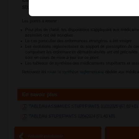
stupéfiants a été mise à jour !
Les points à retenir :
Pour plus de clarté, les dispositions s'appliquant aux médicame
assimilés ont été scindées.
Le cas particulier des ordonnances étrangères a été intégré.
Les évolutions réglementaires du support de prescription de 
comportant les ordonnances dématérialisées ont été précisées
sont en cours de mise à jour sur ce point.
Les tableaux de synthèse des médicaments stupéfiants et assim
Retrouvez
ici
toute la synthèse réglementaire
dédiée aux médica
En savoir plus
TABLEAU ASSIMILES STUPEFIANTS 01032025 (67,83 kB)
TABLEAU STUPEFIANTS 12042024 (71,40 kB)
Actualité précédente