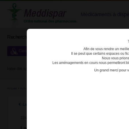
Médicaments à dispens
Rechercher un médicament
Afin de vous rendre un meilleu
Catégories de dispensation particulière
Il se peut que certains espaces ou f
Nous vous prions
Les aménagements en cours nous permettront bien
Index des spécialités :
A
B
C
D
E
F
G
H
Un grand merci pour v
Accueil
>
Actualités
>
2024
>
La synthèse réglementaire dédiée aux médicaments stupéfi
Listes des actualités 2024
22/07/2024
La synthèse réglementaire dédiée aux mé