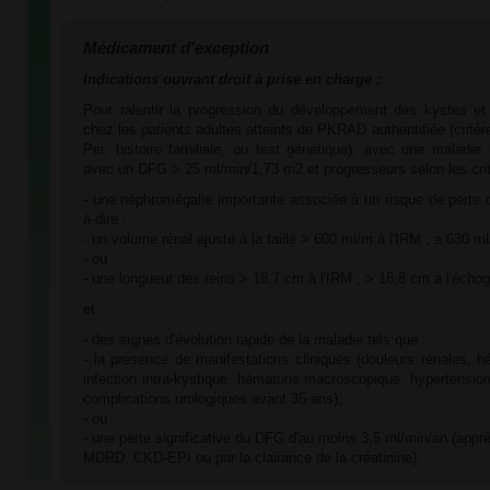
Médicament d'exception
Indications ouvrant droit à prise en charge :
Pour ralentir la progression du développement des kystes et d
chez les patients adultes atteints de PKRAD authentifiée (critè
Pei, histoire familiale, ou test génétique), avec une maladie
avec un DFG > 25 ml/min/1,73 m2 et progresseurs selon les crit
- une néphromégalie importante associée à un risque de perte de
à-dire :
- un volume rénal ajusté à la taille > 600 ml/m à l'IRM ; ≥ 630 m
- ou
- une longueur des reins > 16,7 cm à l'IRM ; > 16,8 cm à l'échog
et
- des signes d'évolution rapide de la maladie tels que :
- la présence de manifestations cliniques (douleurs rénales, hé
infection intra-kystique, hématurie macroscopique, hypertension
complications urologiques avant 35 ans),
- ou
- une perte significative du DFG d'au moins 3,5 ml/min/an (appr
MDRD, CKD-EPI ou par la clairance de la créatinine).