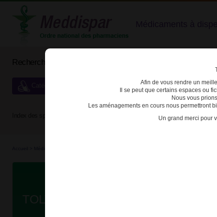
Médicaments à dispens
Rechercher un médicament
Afin de vous rendre un meilleu
Catégories de dispensation particulière
Il se peut que certains espaces ou f
Nous vous prions
Les aménagements en cours nous permettront bien
Index des spécialités :
A
B
C
D
E
F
G
H
Un grand merci pour v
Accueil
>
Médicaments à p...
>
Médicaments à p...
>
3400930277799 - TOLVAPTAN BIO
Da
TOLVAPTAN BIOGARAN 30mg + 90