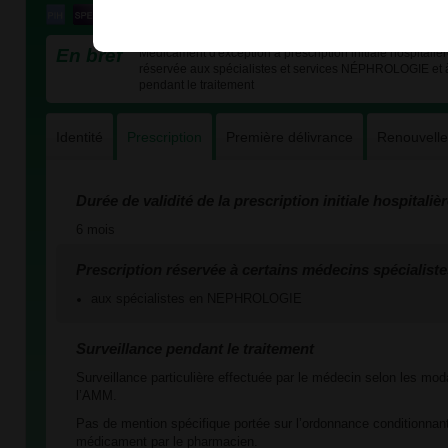
En bref
Médicament d'exception à prescription initiale hospitalièr
réservée aux spécialistes et services NÉPHROLOGIE et à 
pendant le traitement
Identité
Prescription
Première délivrance
Renouvell
Durée de validité de la prescription initiale hospitaliè
6 mois
Prescription réservée à certains médecins spécialiste
aux spécialistes en NEPHROLOGIE
Surveillance pendant le traitement
Surveillance particulière effectuée par le médecin selon les mod
l’AMM.
Pas de mention spécifique portée sur l’ordonnance conditionnant
médicament par le pharmacien.